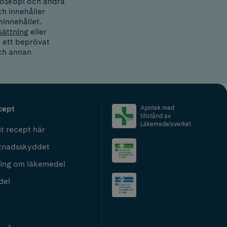
loskopi och andra
h innehåller
minnehållet.
sättning
eller
m ett beprövat
och annan
cept
Apotek med
tillstånd av
Läkemedelsverket
t recept här
tnadsskyddet
ing om läkemedel
del