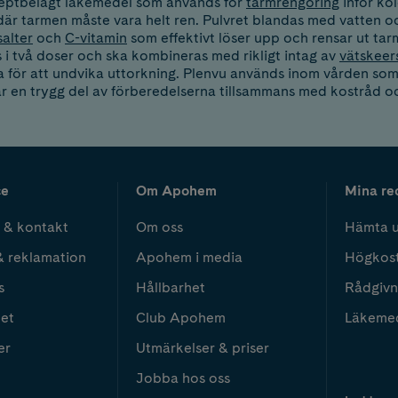
ceptbelagt läkemedel som används för
tarmrengöring
inför ko
är tarmen måste vara helt ren. Pulvret blandas med vatten oc
salter
och
C-vitamin
som effektivt löser upp och rensar ut tar
 i två doser och ska kombineras med rikligt intag av
vätskeer
a för att undvika uttorkning. Plenvu används inom vården so
r en trygg del av förberedelserna tillsammans med kostråd 
ce
Om Apohem
Mina re
 & kontakt
Om oss
Hämta u
& reklamation
Apohem i media
Högkos
s
Hållbarhet
Rådgivn
het
Club Apohem
Läkeme
er
Utmärkelser & priser
Jobba hos oss