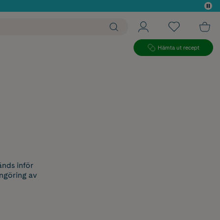
 köp*
Hämta ut recept
nds inför
ngöring av