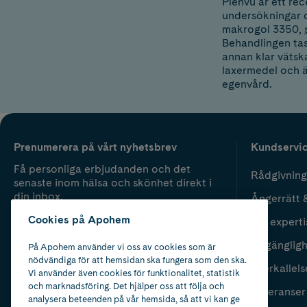
Plenvu är ett re
undersökningar d
makrogol 3350,
Behandlingen tas
annan klar vätsk
laxermedel och ä
egenvård.
Prenumerera på vårt nyhetsbrev
Kundservi
Få personliga erbjudanden och det
Rådgivning
senaste inom hälsa och skönhet direkt i
din inbox.
Ångerrätt 
Cookies på Apohem
Vår experti
Fyll i mailadress
Skicka
Tillgänglig
På Apohem använder vi oss av cookies som är
nödvändiga för att hemsidan ska fungera som den ska.
Återkallels
Vi använder även cookies för funktionalitet, statistik
och marknadsföring. Det hjälper oss att följa och
Leveranser
analysera beteenden på vår hemsida, så att vi kan ge