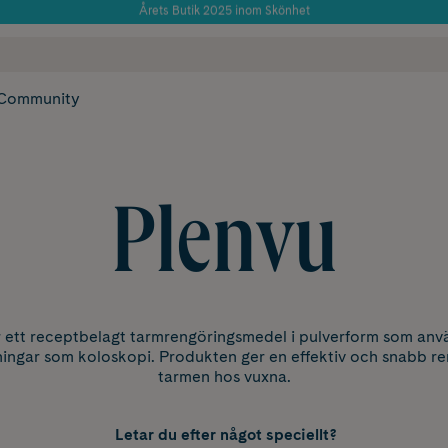
Använd kod: SOMMAR20 för 20% över 649kr
Årets Butik 2025 inom Skönhet
 frakt
✓ Rådgivning från farmaceuter & hudterapeuter
✓ Poäng på alla
Community
Plenvu
r ett receptbelagt tarmrengöringsmedel i pulverform som anvä
ingar som koloskopi. Produkten ger en effektiv och snabb re
tarmen hos vuxna.
Letar du efter något speciellt?