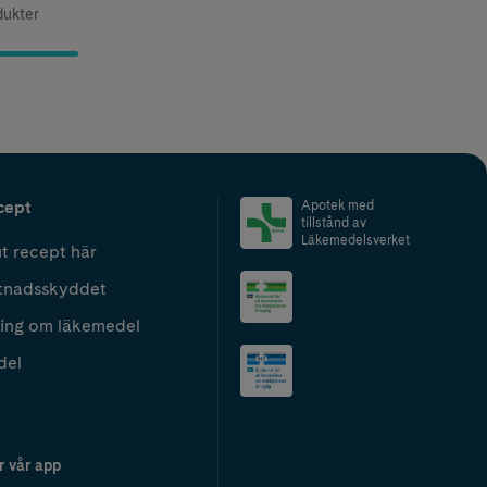
dukter
cept
Apotek med
tillstånd av
Läkemedelsverket
t recept här
tnadsskyddet
ing om läkemedel
del
r vår app