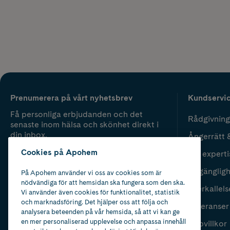
Prenumerera på vårt nyhetsbrev
Kundservi
Få personliga erbjudanden och det
Rådgivning
senaste inom hälsa och skönhet direkt i
din inbox.
Ångerrätt 
Cookies på Apohem
Vår experti
Fyll i mailadress
Skicka
Tillgänglig
På Apohem använder vi oss av cookies som är
nödvändiga för att hemsidan ska fungera som den ska.
Återkallels
Vi använder även cookies för funktionalitet, statistik
och marknadsföring. Det hjälper oss att följa och
Leveranser
analysera beteenden på vår hemsida, så att vi kan ge
en mer personaliserad upplevelse och anpassa innehåll
Köpvillkor