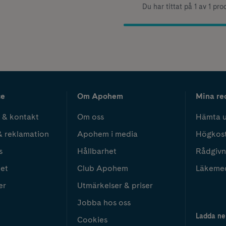
Du har tittat på 1 av 1 pro
ce
Om Apohem
Mina re
 & kontakt
Om oss
Hämta u
& reklamation
Apohem i media
Högkos
s
Hållbarhet
Rådgivn
het
Club Apohem
Läkeme
er
Utmärkelser & priser
Jobba hos oss
Ladda ne
Cookies