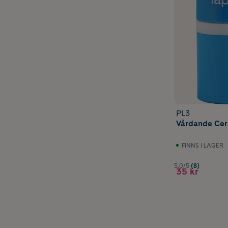
PL3
Vårdande Cera
FINNS I LAGER
5.0/5
(8)
35 kr