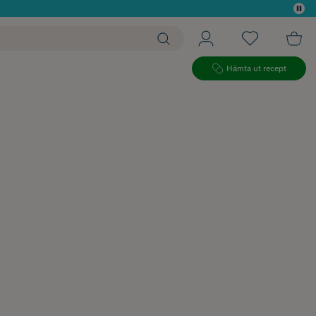
 köp*
Hämta ut recept