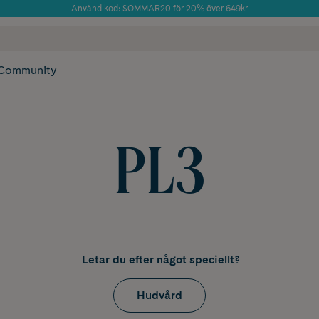
Använd kod: SOMMAR20 för 20% över 649kr
Årets Butik 2025 inom Skönhet
 frakt
✓ Rådgivning från farmaceuter & hudterapeuter
✓ Poäng på alla
Community
PL3
Letar du efter något speciellt?
Hudvård