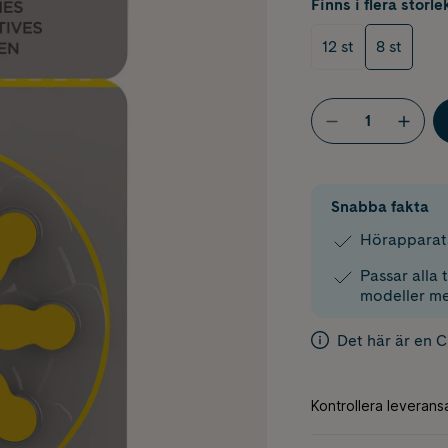
Finns i flera storle
12 st
8 st
Snabba fakta
Hörapparats
Passar alla
modeller me
Det här är en 