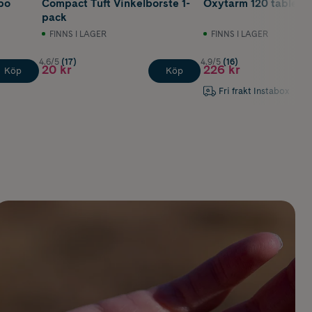
Compact Tuft Vinkelborste 1-
Oxytarm 120 tablette
pack
FINNS I LAGER
FINNS I LAGER
4.6/5
(17)
4.9/5
(16)
20 kr
226 kr
Köp
Köp
Fri frakt Instabox