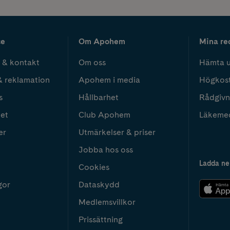
ce
Om Apohem
Mina re
 & kontakt
Om oss
Hämta u
& reklamation
Apohem i media
Högkos
s
Hållbarhet
Rådgivn
het
Club Apohem
Läkeme
er
Utmärkelser & priser
Jobba hos oss
Ladda ne
Cookies
gor
Dataskydd
Medlemsvillkor
Prissättning