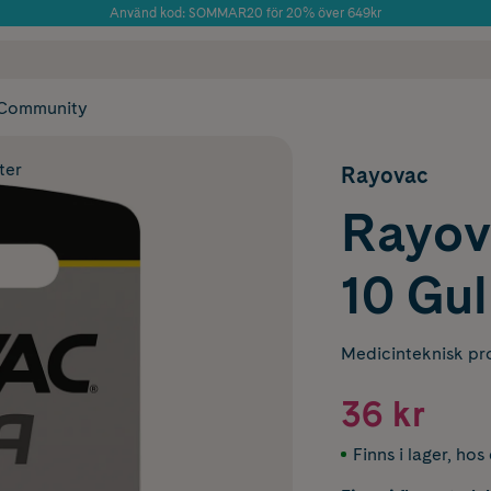
Använd kod: SOMMAR20 för 20% över 649kr
Årets Butik 2025 inom Skönhet
 frakt
✓ Rådgivning från farmaceuter & hudterapeuter
✓ Poäng på alla
Community
ter
Rayovac
Rayov
10 Gul
Medicinteknisk pr
36 kr
Finns i lager
,
hos 