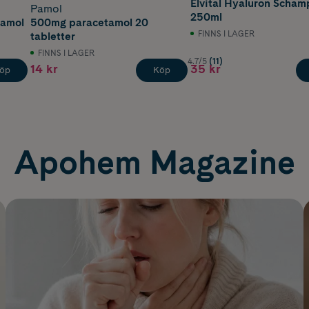
Elvital Hyaluron Schampo
Pamol
250ml
tamol
500mg paracetamol 20
FINNS I LAGER
tabletter
FINNS I LAGER
4.7/5
(11)
14 kr
35 kr
öp
Köp
Apohem Magazine