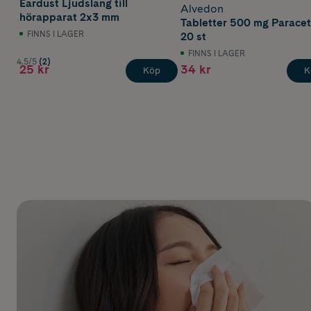
Eardust Ljudslang till
Alvedon
hörapparat 2x3 mm
Tabletter 500 mg Parace
FINNS I LAGER
20 st
FINNS I LAGER
4.5/5
(2)
25 kr
34 kr
Köp
K