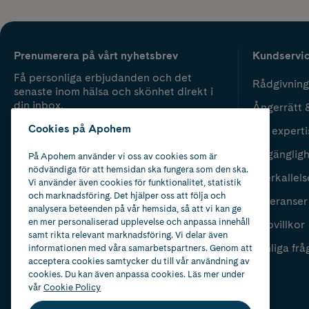
Prenumerera på vårt nyhetsbrev
Kundservi
Få personliga erbjudanden och det
Rådgivning
senaste inom hälsa och skönhet direkt i
din inbox.
Ångerrätt 
Cookies på Apohem
Vår experti
Fyll i mailadress
Skicka
Tillgänglig
På Apohem använder vi oss av cookies som är
nödvändiga för att hemsidan ska fungera som den ska.
Återkallels
Vi använder även cookies för funktionalitet, statistik
och marknadsföring. Det hjälper oss att följa och
Leveranser
analysera beteenden på vår hemsida, så att vi kan ge
en mer personaliserad upplevelse och anpassa innehåll
Köpvillkor
samt rikta relevant marknadsföring. Vi delar även
Vanliga frå
informationen med våra samarbetspartners. Genom att
acceptera cookies samtycker du till vår användning av
cookies. Du kan även anpassa cookies. Läs mer under
vår
Cookie Policy