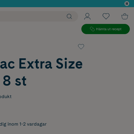
 köp*
Hämta ut recept
ac Extra Size
 8 st
odukt
dig inom 1-2 vardagar