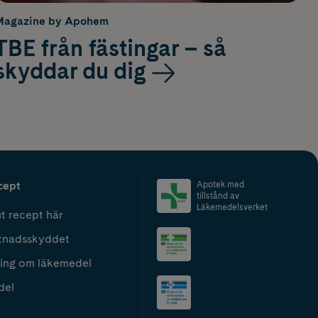
Magazine by Apohem
TBE från fästingar – så
skyddar du dig
cept
Apotek med
tillstånd av
Läkemedelsverket
t recept här
tnadsskyddet
ing om läkemedel
del