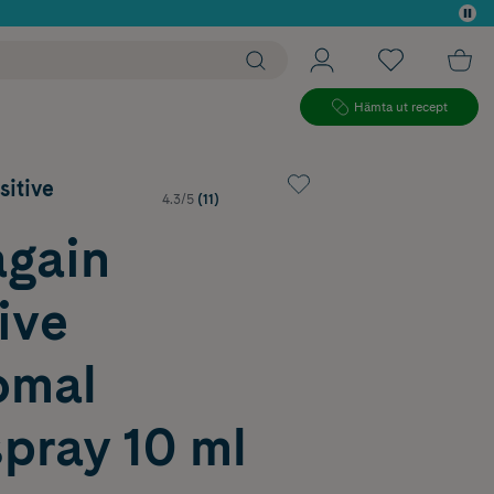
 köp*
Hämta ut recept
sitive
4.3/5
(11)
again
ive
omal
pray 10 ml