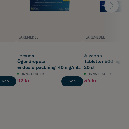
LÄKEMEDEL
LÄKEMEDEL
Lomudal
Alvedon
Ögondroppar
Tabletter 500 mg Pa
endosförpackning, 40 mg/ml,
20 st
0,35 ml x 20 st
FINNS I LAGER
FINNS I LAGER
92 kr
34 kr
Köp
Köp