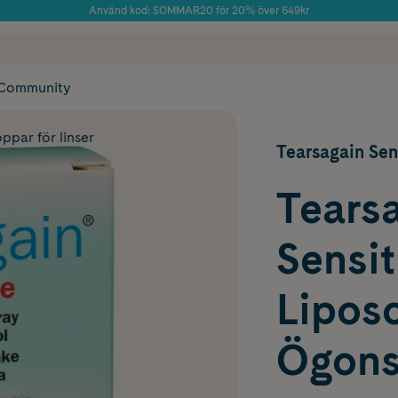
Använd kod: SOMMAR20 för 20% över 649kr
Årets Butik 2025 inom Skönhet
 frakt
✓ Rådgivning från farmaceuter & hudterapeuter
✓ Poäng på alla
Community
par för linser
Tearsagain Sen
Tears
Sensit
Lipos
Ögons