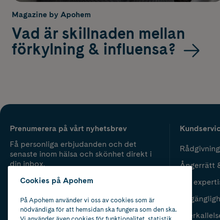
Magazine by Apohem
Vad är skillnaden mellan
förkylning & influensa?
Prenumerera på vårt nyhetsbrev
Kundservi
Få personliga erbjudanden och det
Rådgivning
senaste inom hälsa och skönhet direkt i
din inbox.
Ångerrätt 
Cookies på Apohem
Vår experti
Fyll i mailadress
Skicka
Tillgänglig
På Apohem använder vi oss av cookies som är
nödvändiga för att hemsidan ska fungera som den ska.
Återkallels
Vi använder även cookies för funktionalitet, statistik