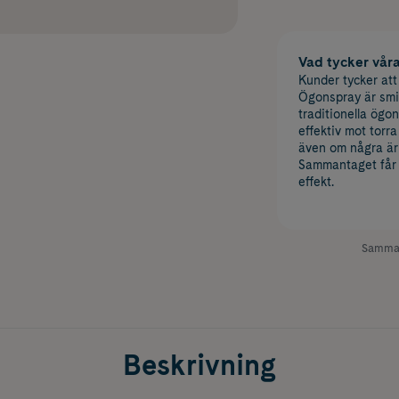
Vad tycker vår
Kunder tycker att
Ögonspray är smi
traditionella ög
effektiv mot torra
även om några är o
Sammantaget får 
effekt.
Samman
Beskrivning