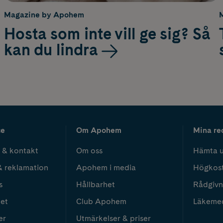
Magazine by Apohem
Hosta som inte vill ge sig? Så
kan du lindra
ce
Om Apohem
Mina re
 & kontakt
Om oss
Hämta u
& reklamation
Apohem i media
Högkos
s
Hållbarhet
Rådgivn
het
Club Apohem
Läkeme
er
Utmärkelser & priser