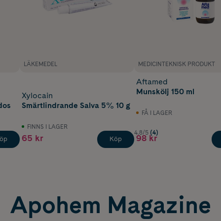
LÄKEMEDEL
MEDICINTEKNISK PRODUKT
Aftamed
Munskölj 150 ml
Xylocain
dos
Smärtlindrande Salva 5% 10 g
FÅ I LAGER
FINNS I LAGER
4.8/5
(4)
65 kr
98 kr
öp
Köp
Apohem Magazine