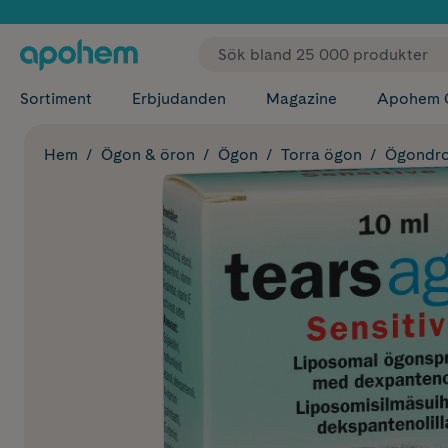
✓ Fri
Sortiment
Erbjudanden
Magazine
Apohem 
Hem
Ögon & öron
Ögon
Torra ögon
Ögondrop