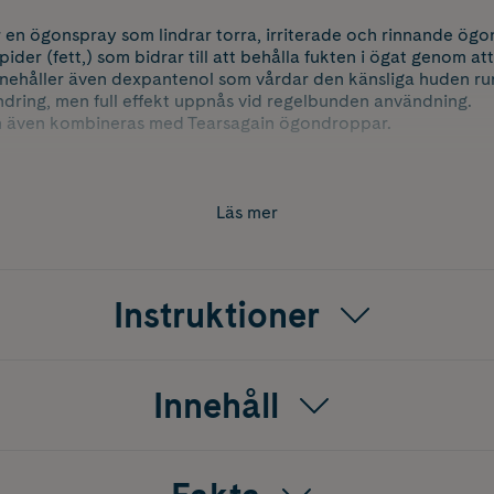
r en ögonspray som lindrar torra, irriterade och rinnande ög
lipider (fett,) som bidrar till att behålla fukten i ögat genom 
innehåller även dexpantenol som vårdar den känsliga huden r
dring, men full effekt uppnås vid regelbunden användning.
n även kombineras med Tearsagain ögondroppar.
gain Sensitive, blandas de tillförda lipiderna med tårarnas eg
är man sedan blinkar, fördelas lipiderna över ögats yta och r
Läs mer
skiktet är helt, stabiliseras tårfilmen och avdunstningen minskar
mans med kontaktlinser och ögonmakeup.
Instruktioner
medel. Öppnad förpackning hållbar i 6 mån.
Innehåll