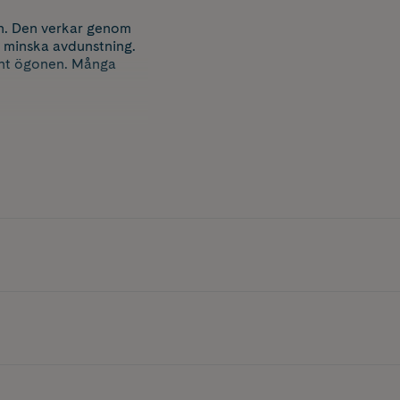
on. Den verkar genom
att minska avdunstning.
unt ögonen. Många
na lipider. Detta sker
eparerar det trasiga
.