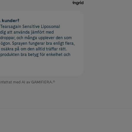
a kunder?
 Tearsagain Sensitive Liposomal
dig att använda jämfört med
ondroppar, och många upplever den som
 ögon. Sprayen fungerar bra enligt flera,
säkra på om den alltid träffar rätt.
produkten bra betyg för enkelhet och
fattat med AI av GAMIFIERA.®