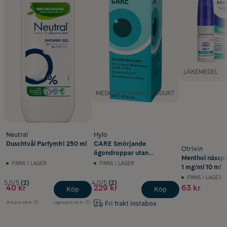
LÄKEMEDEL
MEDICINTEKNISK PRODUKT
Neutral
Hylo
Duschtvål Parfymfri 250 ml
CARE Smörjande
Otrivin
ögondroppar utan
Menthol nässpr
konserveringsmedel
FINNS I LAGER
FINNS I LAGER
1 mg/ml 10 ml
FINNS I LAGER
5.0/5
(2)
4.0/5
(2)
40 kr
229 kr
63 kr
Köp
Köp
Fri frakt Instabox
Ord.pris
49 kr
Lägsta pris
42 kr