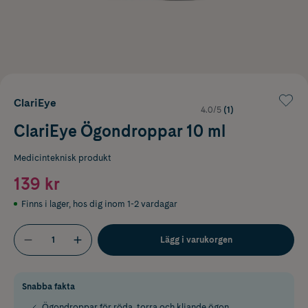
ClariEye
4.0/5
(1)
ClariEye Ögondroppar 10 ml
Medicinteknisk produkt
139 kr
Finns i lager
,
hos dig inom 1-2 vardagar
Lägg i varukorgen
Snabba fakta
Ögondroppar för röda, torra och kliande ögon