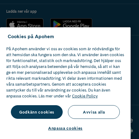
Ladda ner vår app
Cookies på Apohem
På Apohem använder vi oss av cookies som är nödvändiga för
Apotek med tillstånd
att hemsidan ska fungera som den ska. Vi använder även cookies
av Läkemedelsverket
för funktionalitet, statistik och marknadsföring. Det hjälper oss
att följa och analysera beteenden på vår hemsida, så att vi kan
ge en mer personaliserad upplevelse och anpassa innehåll samt
rikta relevant marknadsföring. Vi delar även informationen med
våra samarbetspartners. Genom att acceptera cookies
samtycker du till vår användning av cookies. Du kan även
2024
anpassa cookies. Läs mer under vår
Cookie Policy
Godkänn cookies
Avvisa alla
Anpassa cookies