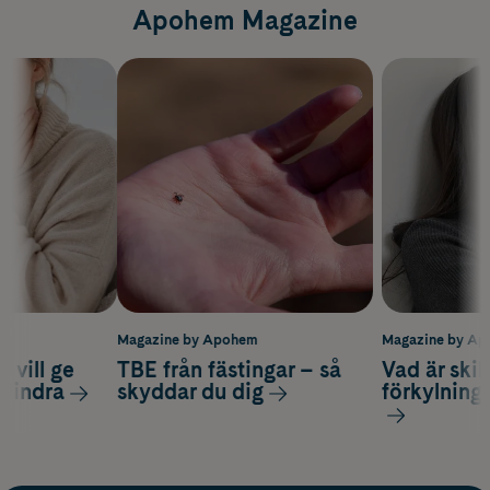
Apohem Magazine
m
Magazine by Apohem
Magazine by A
 vill ge
TBE från fästingar – så
Vad är ski
 lindra
skyddar du dig
förkylning