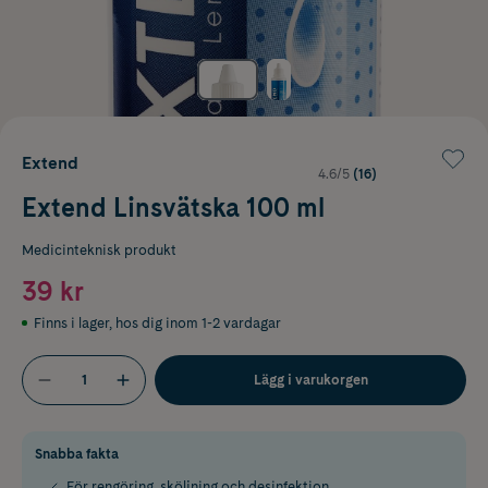
Extend
4.6/5
(16)
Extend Linsvätska 100 ml
Medicinteknisk produkt
39 kr
Finns i lager
,
hos dig inom 1-2 vardagar
Lägg i varukorgen
Snabba fakta
För rengöring, sköljning och desinfektion