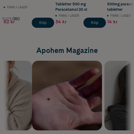
Tabletter 500 mg
500mg paracet
FINNS I LAGER
Paracetamol 20 st
tabletter
FINNS I LAGER
FINNS I LAGER
5.0/5
(30)
62 kr
34 kr
14 kr
Köp
Köp
Apohem Magazine