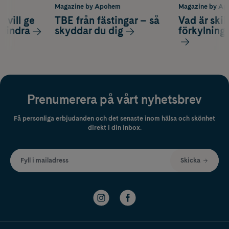
m
Magazine by Apohem
Magazine by A
 vill ge
TBE från fästingar – så
Vad är ski
 lindra
skyddar du dig
förkylning
Prenumerera på vårt nyhetsbrev
Få personliga erbjudanden och det senaste inom hälsa och skönhet
direkt i din inbox.
Fyll i mailadress
Skicka