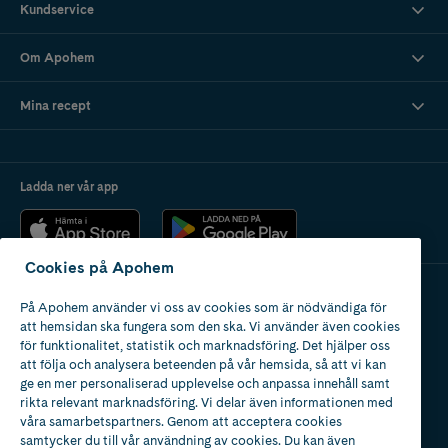
Kundservice
Om Apohem
Mina recept
Ladda ner vår app
Cookies på Apohem
På Apohem använder vi oss av cookies som är nödvändiga för
Apotek med tillstånd
att hemsidan ska fungera som den ska. Vi använder även cookies
av Läkemedelsverket
för funktionalitet, statistik och marknadsföring. Det hjälper oss
att följa och analysera beteenden på vår hemsida, så att vi kan
ge en mer personaliserad upplevelse och anpassa innehåll samt
rikta relevant marknadsföring. Vi delar även informationen med
våra samarbetspartners. Genom att acceptera cookies
samtycker du till vår användning av cookies. Du kan även
2024