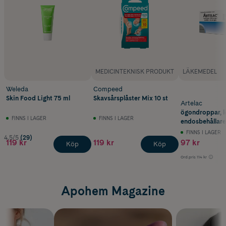
MEDICINTEKNISK PRODUKT
LÄKEMEDEL
Weleda
Compeed
Skin Food Light 75 ml
Skavsårsplåster Mix 10 st
Artelac
ögondroppar, l
FINNS I LAGER
FINNS I LAGER
endosbehållare 
60 st
FINNS I LAGER
4.5/5
(29)
119 kr
119 kr
97 kr
Köp
Köp
Ord.pris
114 kr
Apohem Magazine