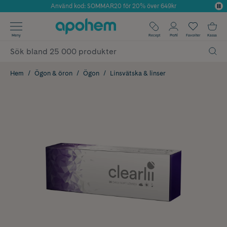
Använd kod: SOMMAR20 för 20% över 649kr
Årets Butik 2025 inom Skönhet
✓ Fri frakt
Meny
Recept
Profil
Favoriter
Kassa
✓ Rådgivning från farmaceuter & hudterapeuter
✓ Poäng på alla köp*
Hem
Ögon & öron
Ögon
Linsvätska & linser