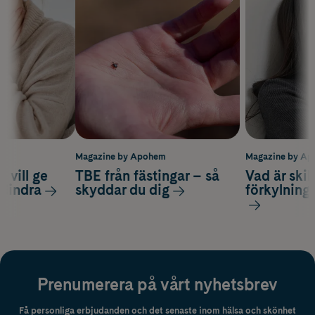
m
Magazine by Apohem
Magazine by A
 vill ge
TBE från fästingar – så
Vad är ski
 lindra
skyddar du dig
förkylning
Prenumerera på vårt nyhetsbrev
Få personliga erbjudanden och det senaste inom hälsa och skönhet