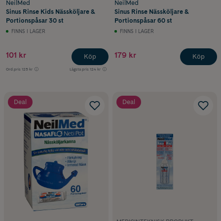
NeilMed
NeilMed
Sinus Rinse Kids Nässköljare &
Sinus Rinse Nässköljare &
Portionspåsar 30 st
Portionspåsar 60 st
FINNS I LAGER
FINNS I LAGER
101 kr
179 kr
Köp
Köp
Ord.pris
125 kr
Lägsta pris
124 kr
Deal
Deal