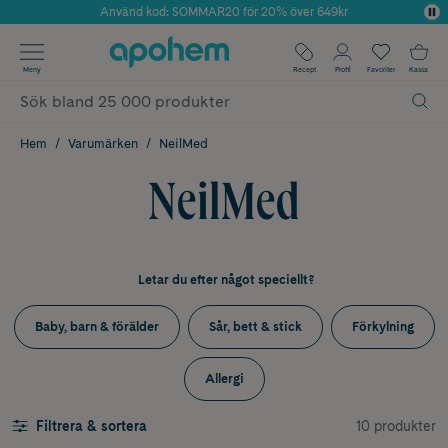
Använd kod: SOMMAR20 för 20% över 649kr
Årets Butik 2025 inom Skönhet
✓ Fri frakt
Meny
Recept
Profil
Favoriter
Kassa
✓ Rådgivning från farmaceuter & hudterapeuter
✓ Poäng på alla köp*
Hem
Varumärken
NeilMed
NeilMed
Letar du efter något speciellt?
Baby, barn & förälder
Sår, bett & stick
Förkylning
Allergi
10 produkter
Filtrera & sortera