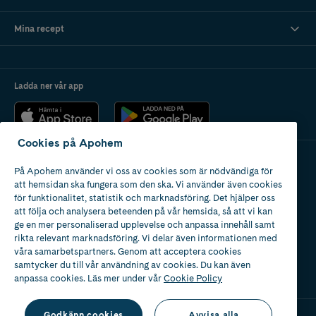
Mina recept
Ladda ner vår app
Cookies på Apohem
På Apohem använder vi oss av cookies som är nödvändiga för
Apotek med tillstånd
att hemsidan ska fungera som den ska. Vi använder även cookies
av Läkemedelsverket
för funktionalitet, statistik och marknadsföring. Det hjälper oss
att följa och analysera beteenden på vår hemsida, så att vi kan
ge en mer personaliserad upplevelse och anpassa innehåll samt
rikta relevant marknadsföring. Vi delar även informationen med
våra samarbetspartners. Genom att acceptera cookies
samtycker du till vår användning av cookies. Du kan även
2024
anpassa cookies. Läs mer under vår
Cookie Policy
Godkänn cookies
Avvisa alla