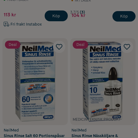
FÅ I LAGER
3.7/5
(3)
113 kr
104 kr
Köp
Köp
Fri frakt Instabox
Deal
Deal
MEDICINTEKNISK PRODUKT
NeilMed
NeilMed
Sinus Rinse Salt 60 Portionspåsar
Sinus Rinse Nässköljare &