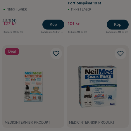
Portionspåsar 10 st
FINNS I LAGER
FINNS I LAGER
4.8/5
(4)
127 kr
101 kr
Köp
Köp
Ord.pris
149 kr
Lägsta pris
148 kr
Ord.pris
119 kr
Lägsta pris
118 kr
Deal
MEDICINTEKNISK PRODUKT
MEDICINTEKNISK PRODUKT