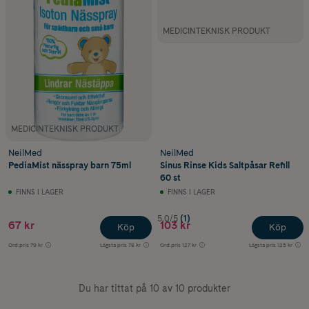
MEDICINTEKNISK PRODUKT
MEDICINTEKNISK PRODUKT
NeilMed
NeilMed
PediaMist nässpray barn 75ml
Sinus Rinse Kids Saltpåsar Refill
60 st
FINNS I LAGER
FINNS I LAGER
5.0/5
(1)
67 kr
103 kr
Köp
Köp
Ord.pris
79 kr
Lägsta pris
78 kr
Ord.pris
127 kr
Lägsta pris
125 kr
Du har tittat på 10 av 10 produkter