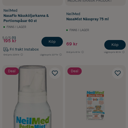
MEDICINTEKNISK PRODUKT
NeilMed
NeilMed
NasaFlo Nässköljarkanna &
NasaMist Nässpray 75 ml
Portionspåsar 60 st
FINNS I LAGER
FINNS I LAGER
5.0/5
(1)
195 kr
Köp
69 kr
Köp
Fri frakt Instabox
Ord.pris
81 kr
Lägsta pris
80 kr
Ord.pris
229 kr
Lägsta pris
227 kr
Deal
Deal