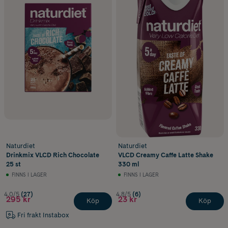
Naturdiet
Naturdiet
Drinkmix VLCD Rich Chocolate
VLCD Creamy Caffe Latte Shake
25 st
330 ml
FINNS I LAGER
FINNS I LAGER
4.0/5
(27)
4.8/5
(6)
295 kr
23 kr
Köp
Köp
Fri frakt Instabox