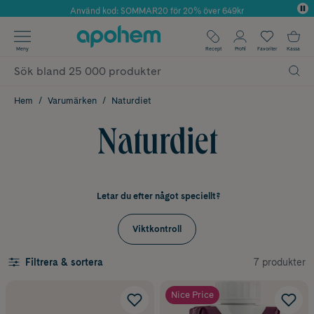
Använd kod: SOMMAR20 för 20% över 649kr
Årets Butik 2025 inom Skönhet
✓ Fri frakt
Meny
Recept
Profil
Favoriter
Kassa
✓ Rådgivning från farmaceuter & hudterapeuter
✓ Poäng på alla köp*
Hem
Varumärken
Naturdiet
Naturdiet
Letar du efter något speciellt?
Viktkontroll
7 produkter
Filtrera & sortera
Nice Price