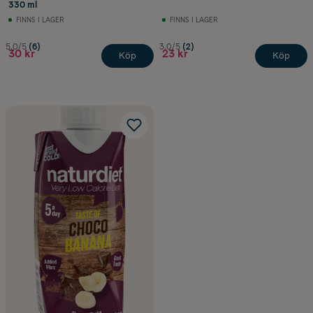
330 ml
FINNS I LAGER
FINNS I LAGER
5.0/5
(6)
3.0/5
(2)
30 kr
23 kr
Köp
Köp