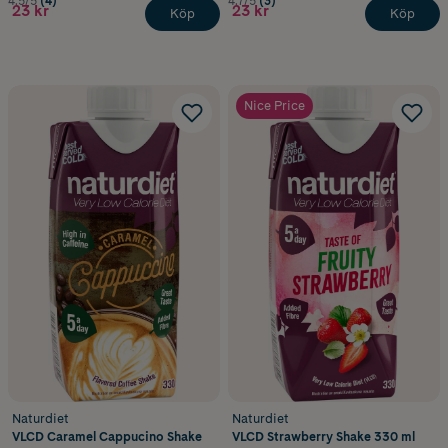
4.5/5
(4)
4.7/5
(3)
23 kr
23 kr
Köp
Köp
Nice Price
Naturdiet
Naturdiet
VLCD Caramel Cappucino Shake
VLCD Strawberry Shake 330 ml