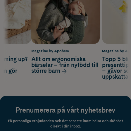
m
Magazine by Apohem
Magazine by A
coming up?
Allt om ergonomiska
Topp 5 bäs
a
bärselar – från nyfödd till
presenttips
som gör
större barn
– gåvor so
uppskatta
Prenumerera på vårt nyhetsbrev
Få personliga erbjudanden och det senaste inom hälsa och skönhet
direkt i din inbox.