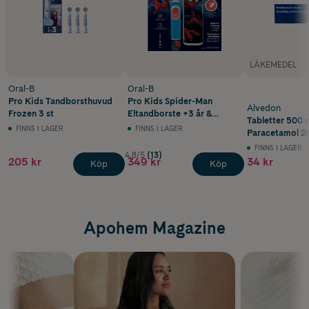
LÄKEMEDEL
Oral-B
Oral-B
Pro Kids Tandborsthuvud
Pro Kids Spider-Man
Alvedon
Frozen 3 st
Eltandborste +3 år &
Tabletter 500 
Resefodral 1 st
FINNS I LAGER
FINNS I LAGER
Paracetamol 20
FINNS I LAGER
4.8/5
(13)
205 kr
349 kr
34 kr
Köp
Köp
Apohem Magazine