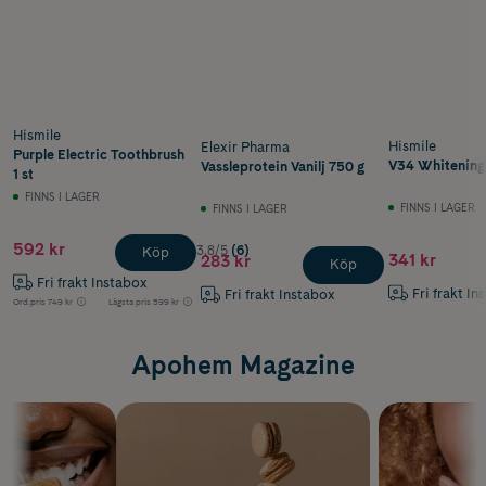
Hismile
Hismile
Elexir Pharma
Purple Electric Toothbrush
V34 Whitening 
Vassleprotein Vanilj 750 g
1 st
FINNS I LAGER
FINNS I LAGER
FINNS I LAGER
592 kr
3.8/5
(6)
Köp
341 kr
283 kr
Köp
Fri frakt Instabox
Fri frakt In
Fri frakt Instabox
Ord.pris
749 kr
Lägsta pris
599 kr
Apohem Magazine