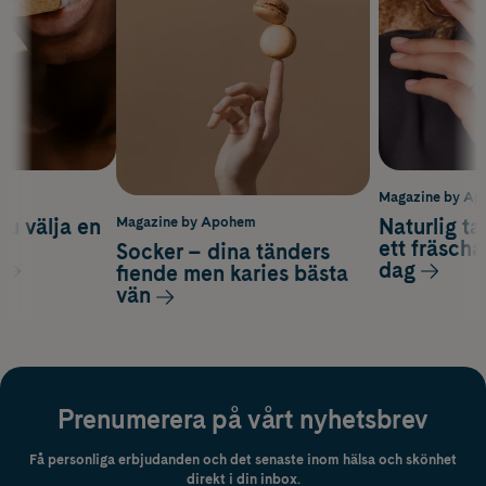
m
Magazine by A
du välja en
Naturlig t
Magazine by Apohem
d
ett fräscha
Socker – dina tänders
dag
fiende men karies bästa
vän
Prenumerera på vårt nyhetsbrev
Få personliga erbjudanden och det senaste inom hälsa och skönhet
direkt i din inbox.