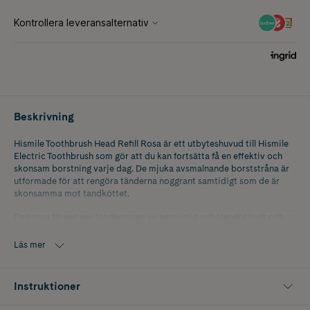
Beskrivning
Hismile Toothbrush Head Refill Rosa är ett utbyteshuvud till Hismile
Electric Toothbrush som gör att du kan fortsätta få en effektiv och
skonsam borstning varje dag. De mjuka avsmalnande borststråna är
utformade för att rengöra tänderna noggrant samtidigt som de är
skonsamma mot tandköttet.
Den rosa färgen ger tandborsten en personlig och trendig look och
gör det enkelt att skilja din tandborste från familjens övriga. För
bästa resultat rekommenderas att tandborsthuvudet byts var tredje
Läs mer
månad eller när borststråna börjar visa slitage.
Innehåller 1 st tandborsthuvud i färgen Rosa.
Instruktioner