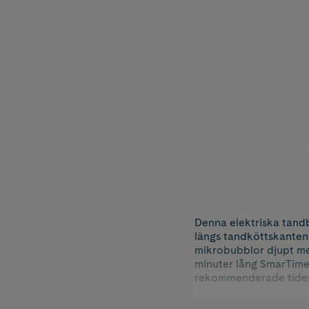
Denna elektriska tandb
längs tandköttskanten 
mikrobubblor djupt me
minuter lång SmarTim
rekommenderade tiden i
Tunn, lätt och ergonomi