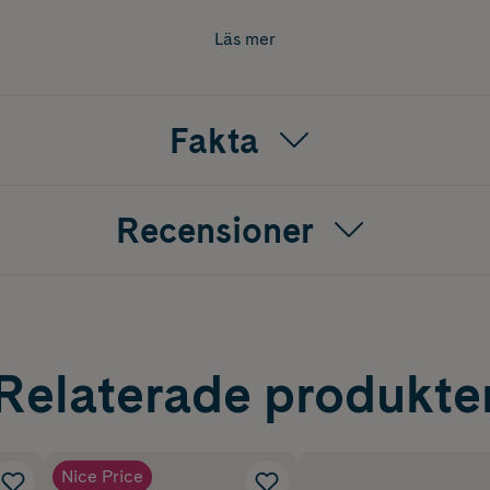
gning. Batteriet räcker i upp till 14 dagar så att du kan anvä
 den.
Läs mer
Fakta
Recensioner
Relaterade produkte
Nice Price