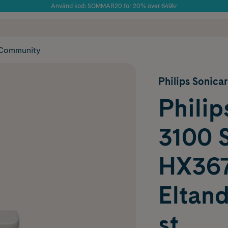
Använd kod: SOMMAR20 för 20% över 649kr
Årets Butik 2025 inom Skönhet
 frakt
✓ Rådgivning från farmaceuter & hudterapeuter
✓ Poäng på alla
Community
Philips Sonica
Philip
3100 S
HX367
Eltand
st