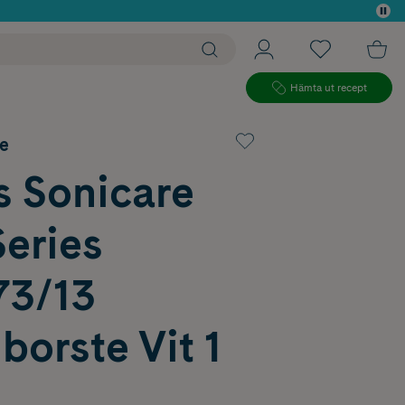
 köp*
Hämta ut recept
re
s Sonicare
eries
3/13
borste Vit 1