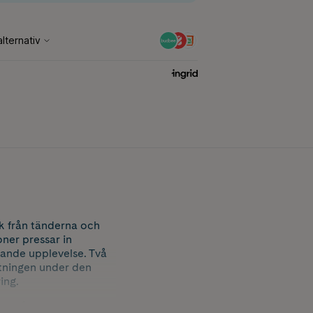
ck från tänderna och
ner pressar in
ande upplevelse. Två
tningen under den
ing.
du får en fantastisk