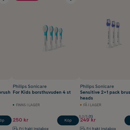
Philips Sonicare
Philips Sonicare
brush
For Kids borsthuvuden 4 st
Sensitive 2+1 pack bru
heads
FINNS I LAGER
FÅ I LAGER
5.0/5
(1)
250 kr
249 kr
öp
Köp
Fri frakt Instabox
Fri frakt Instabox