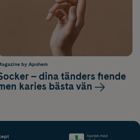
Magazine by Apohem
Socker – dina tänders fiende
men karies bästa vän
cept
Apotek med