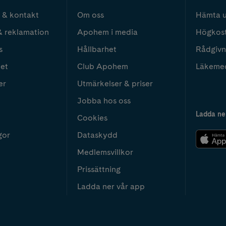
 & kontakt
Om oss
Hämta u
& reklamation
Apohem i media
Högkos
s
Hållbarhet
Rådgivn
het
Club Apohem
Läkeme
er
Utmärkelser & priser
Jobba hos oss
Ladda ne
Cookies
gor
Dataskydd
Medlemsvillkor
Prissättning
Ladda ner vår app