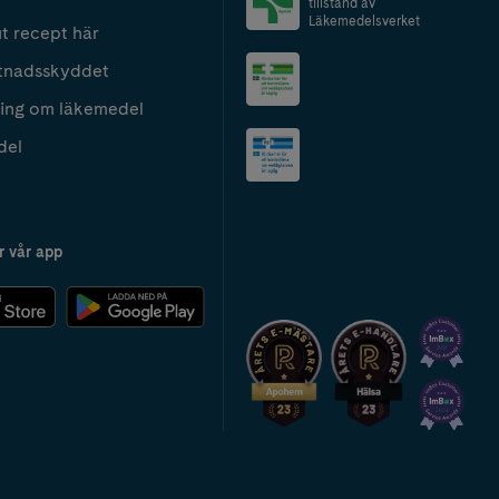
tillstånd av
Läkemedelsverket
t recept här
tnadsskyddet
ing om läkemedel
del
r vår app
2024