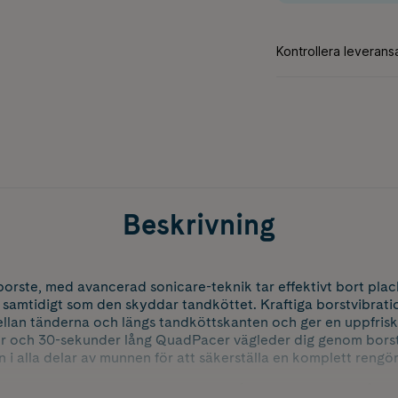
Beskrivning
orste, med avancerad sonicare-teknik tar effektivt bort pla
samtidigt som den skyddar tandköttet. Kraftiga borstvibratio
llan tänderna och längs tandköttskanten och ger en uppfrisk
er och 30-sekunder lång QuadPacer vägleder dig genom bors
 alla delar av munnen för att säkerställa en komplett rengör
sk design gör tandborsten lätt att hålla i och använda så att 