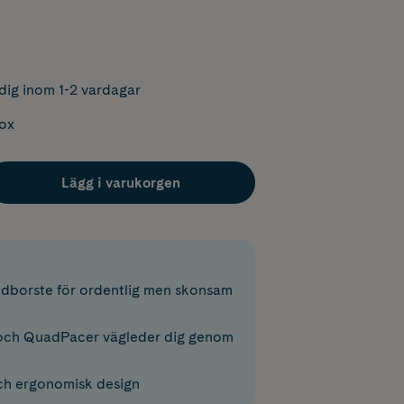
dig inom 1-2 vardagar
box
Lägg i varukorgen
ndborste för ordentlig men skonsam
och QuadPacer vägleder dig genom
och ergonomisk design