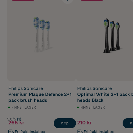
Philips Sonicare
Philips Sonicare
Premium Plaque Defence 2+1
Optimal White 2+1 pack 
pack brush heads
heads Black
FINNS I LAGER
FINNS I LAGER
5.0/5
(1)
266 kr
210 kr
Köp
K
Fri frakt Instabox
Fri frakt Instabox