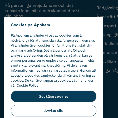
Få personliga erbjudanden och det
Rådgivning
senaste inom hälsa och skönhet direkt i
din inbox.
Ångerrätt 
Cookies på Apohem
Vår experti
Fyll i mailadress
Skicka
Tillgänglig
På Apohem använder vi oss av cookies som är
nödvändiga för att hemsidan ska fungera som den ska.
Återkallels
Vi använder även cookies för funktionalitet, statistik
och marknadsföring. Det hjälper oss att följa och
Leveranser
analysera beteenden på vår hemsida, så att vi kan ge
en mer personaliserad upplevelse och anpassa innehåll
Köpvillkor
samt rikta relevant marknadsföring. Vi delar även
Vanliga frå
informationen med våra samarbetspartners. Genom att
acceptera cookies samtycker du till vår användning av
cookies. Du kan även anpassa cookies. Läs mer under
vår
Cookie Policy
Godkänn cookies
Avvisa alla