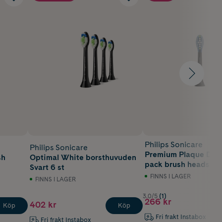
Philips Sonicare
Philips Sonicare
Premium Plaque Defe
sh
Optimal White borsthuvuden
pack brush heads
Svart 6 st
FINNS I LAGER
FINNS I LAGER
3.0/5
(1)
266 kr
402 kr
Köp
Köp
Fri frakt Instabox
Fri frakt Instabox