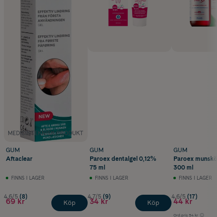
MEDICINTEKNISK PRODUKT
GUM
GUM
GUM
Aftaclear
Paroex dentalgel 0,12%
Paroex munsköl
75 ml
300 ml
FINNS I LAGER
FINNS I LAGER
FINNS I LAGER
4.6/5
(8)
4.7/5
(9)
4.6/5
(17)
69 kr
34 kr
44 kr
Köp
Köp
Ord.pris
54 kr