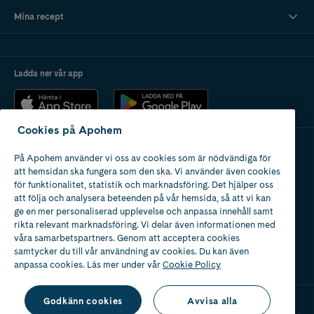
Mina recept
Ladda ner vår app
Cookies på Apohem
På Apohem använder vi oss av cookies som är nödvändiga för
Apotek med tillstånd
att hemsidan ska fungera som den ska. Vi använder även cookies
av Läkemedelsverket
för funktionalitet, statistik och marknadsföring. Det hjälper oss
att följa och analysera beteenden på vår hemsida, så att vi kan
ge en mer personaliserad upplevelse och anpassa innehåll samt
rikta relevant marknadsföring. Vi delar även informationen med
våra samarbetspartners. Genom att acceptera cookies
samtycker du till vår användning av cookies. Du kan även
2024
anpassa cookies. Läs mer under vår
Cookie Policy
Godkänn cookies
Avvisa alla