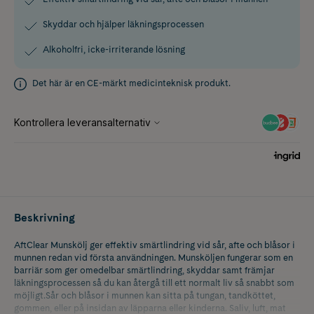
Skyddar och hjälper läkningsprocessen
Alkoholfri, icke-irriterande lösning
Det här är en CE-märkt medicinteknisk produkt.
Beskrivning
AftClear Munskölj ger effektiv smärtlindring vid sår, afte och blåsor i
munnen redan vid första användningen. Munsköljen fungerar som en
barriär som ger omedelbar smärtlindring, skyddar samt främjar
läkningsprocessen så du kan återgå till ett normalt liv så snabbt som
möjligt.Sår och blåsor i munnen kan sitta på tungan, tandköttet,
gommen, eller på insidan av läpparna eller kinderna. Saliv, luft, mat