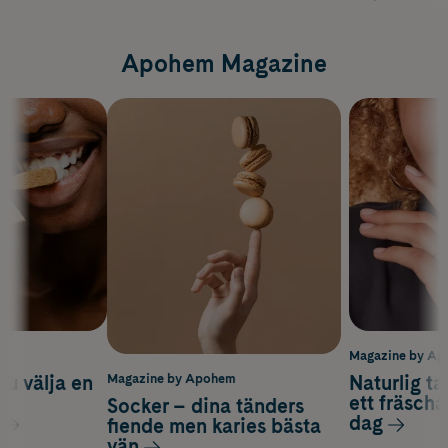
Apohem Magazine
m
Magazine by A
du välja en
Naturlig t
Magazine by Apohem
d
ett fräscha
Socker – dina tänders
dag
fiende men karies bästa
vän