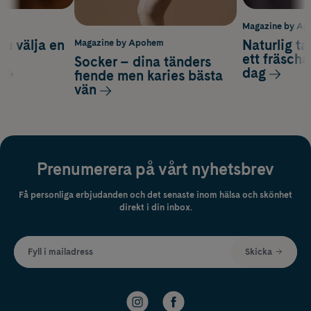
m
Magazine by A
du välja en
Naturlig t
Magazine by Apohem
d
ett fräscha
Socker – dina tänders
dag
fiende men karies bästa
vän
Prenumerera på vårt nyhetsbrev
Få personliga erbjudanden och det senaste inom hälsa och skönhet
direkt i din inbox.
Fyll i mailadress
Skicka