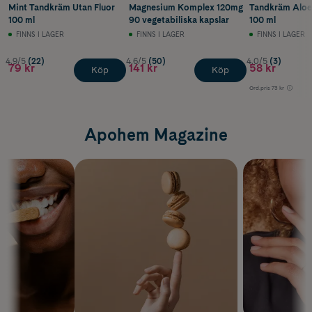
Mint Tandkräm Utan Fluor
Magnesium Komplex 120mg
Tandkräm Aloe 
100 ml
90 vegetabiliska kapslar
100 ml
FINNS I LAGER
FINNS I LAGER
FINNS I LAGER
4.9/5
(22)
4.6/5
(50)
4.0/5
(3)
79 kr
141 kr
58 kr
Köp
Köp
Ord.pris
73 kr
Apohem Magazine