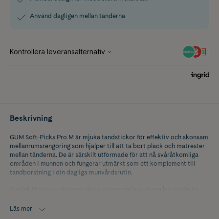
Använd dagligen mellan tänderna
Beskrivning
GUM Soft-Picks Pro M är mjuka tandstickor för effektiv och skonsam
mellanrumsrengöring som hjälper till att ta bort plack och matrester
mellan tänderna. De är särskilt utformade för att nå svåråtkomliga
områden i munnen och fungerar utmärkt som ett komplement till
tandborstning i din dagliga munvårdsrutin.
Storlek M passar dig med något större mellanrum mellan tänderna
och ger en noggrann rengöring samtidigt som den är skonsam mot
tandköttet. Den flexibla designen och det ergonomiska skaftet gör
Läs mer
tandstickorna enkla och bekväma att använda, både hemma och när