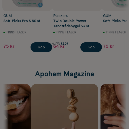
GUM
Plackers
GUM
Soft-Picks Pro S 60 st
Twin Double Power
Soft-Picks Pro 
Tandtrådsbygel 33 st
FINNS I LAGER
FINNS I LAGER
FINNS I LAGER
4.7/5
(25)
75 kr
64 kr
75 kr
Köp
Köp
Apohem Magazine