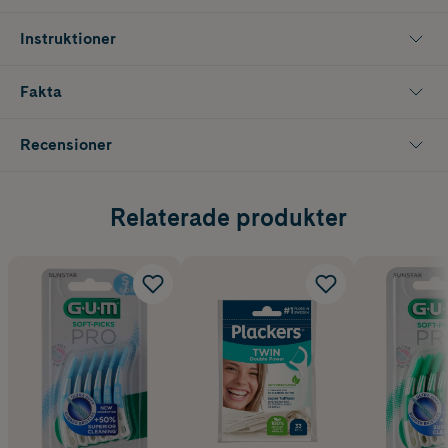
du är på språng.
Instruktioner
Innehåller 60 st
Fakta
Recensioner
Relaterade produkter