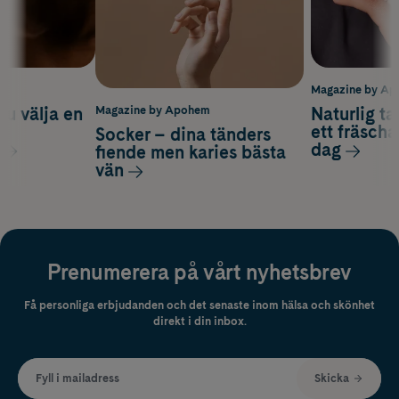
m
Magazine by A
du välja en
Naturlig t
Magazine by Apohem
d
ett fräscha
Socker – dina tänders
dag
fiende men karies bästa
vän
Prenumerera på vårt nyhetsbrev
Få personliga erbjudanden och det senaste inom hälsa och skönhet
direkt i din inbox.
Fyll i mailadress
Skicka