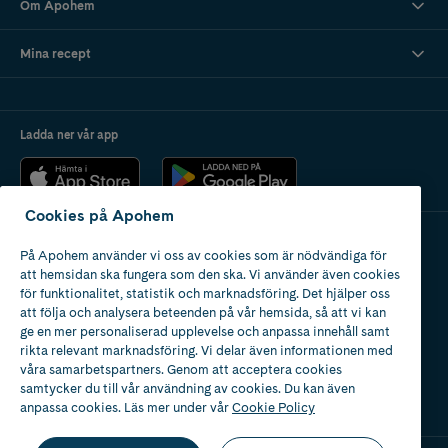
Om Apohem
Mina recept
Ladda ner vår app
Cookies på Apohem
På Apohem använder vi oss av cookies som är nödvändiga för
Apotek med tillstånd
att hemsidan ska fungera som den ska. Vi använder även cookies
av Läkemedelsverket
för funktionalitet, statistik och marknadsföring. Det hjälper oss
att följa och analysera beteenden på vår hemsida, så att vi kan
ge en mer personaliserad upplevelse och anpassa innehåll samt
rikta relevant marknadsföring. Vi delar även informationen med
våra samarbetspartners. Genom att acceptera cookies
samtycker du till vår användning av cookies. Du kan även
2024
anpassa cookies. Läs mer under vår
Cookie Policy