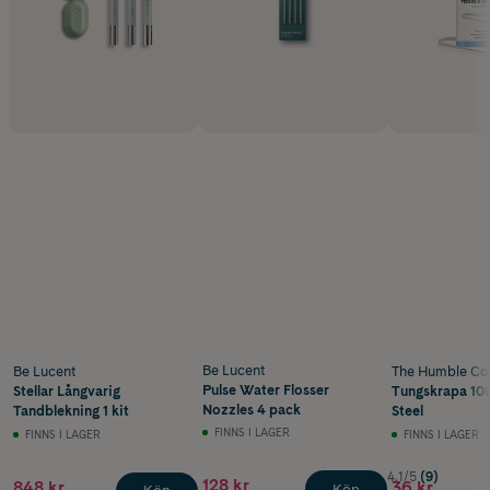
Be Lucent
Be Lucent
The Humble Co
Pulse Water Flosser
Stellar Långvarig
Tungskrapa 100
Nozzles 4 pack
Tandblekning 1 kit
Steel
FINNS I LAGER
FINNS I LAGER
FINNS I LAGER
4.1/5
(9)
128 kr
848 kr
36 kr
Köp