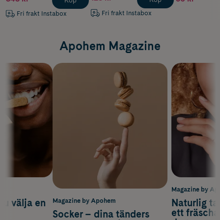
Köp
Fri frakt Instabox
Fri frakt Instabox
Apohem Magazine
m
Magazine by A
du välja en
Naturlig t
Magazine by Apohem
d
ett fräscha
Socker – dina tänders