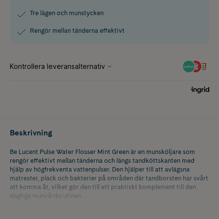
Tre lägen och munstycken
Rengör mellan tänderna effektivt
Beskrivning
Be Lucent Pulse Water Flosser Mint Green är en munsköljare som
rengör effektivt mellan tänderna och längs tandköttskanten med
hjälp av högfrekventa vattenpulser. Den hjälper till att avlägsna
matrester, plack och bakterier på områden där tandborsten har svårt
att komma åt, vilket gör den till ett praktiskt komplement till den
dagliga munvårdsrutinen.
Pulse Water Flosser erbjuder tre olika lägen, Clean, Soft och Massage,