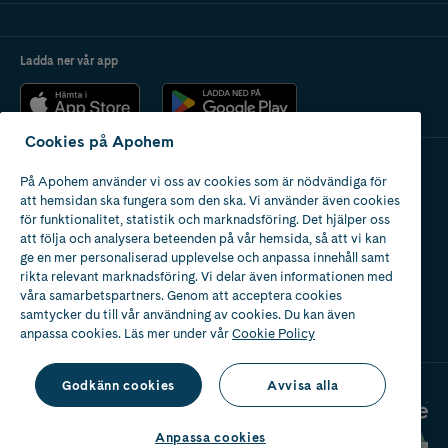
Ladda ner vår app
Cookies på Apohem
På Apohem använder vi oss av cookies som är nödvändiga för
Apotek med tillstånd
att hemsidan ska fungera som den ska. Vi använder även cookies
av Läkemedelsverket
för funktionalitet, statistik och marknadsföring. Det hjälper oss
att följa och analysera beteenden på vår hemsida, så att vi kan
ge en mer personaliserad upplevelse och anpassa innehåll samt
rikta relevant marknadsföring. Vi delar även informationen med
våra samarbetspartners. Genom att acceptera cookies
samtycker du till vår användning av cookies. Du kan även
2024
anpassa cookies. Läs mer under vår
Cookie Policy
Godkänn cookies
Avvisa alla
Anpassa cookies