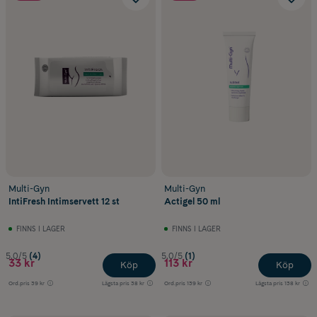
Multi-Gyn
Multi-Gyn
IntiFresh Intimservett 12 st
Actigel 50 ml
FINNS I LAGER
FINNS I LAGER
5.0/5
(4)
5.0/5
(1)
33 kr
113 kr
Köp
Köp
Ord.pris
39 kr
Lägsta pris
38 kr
Ord.pris
139 kr
Lägsta pris
138 kr