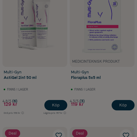
MEDICINTEKNISK PRODUKT
Multi-Gyn
Multi-Gyn
ActiGel 2in1 50 ml
Floraplus 5x5 ml
FINNS I LAGER
FINNS I LAGER
4.8/5
(6)
4.3/5
(3)
129 kr
119 kr
Köp
Köp
Ord.pris
159 kr
Lägsta pris
157 kr
Deal
Deal