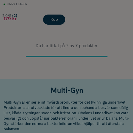
FINNS I LAGER
3.0/5
(2)
179 kr
Köp
Du har tittat på 7 av 7 produkter
Multi-Gyn
Multi-Gyn är en serie intimvårdsprodukter för det kvinnliga underlivet.
Produkterna är utvecklade för att lindra och behandla besvär som dålig
lukt, klåda, flytningar, sveda och irritation. Obalans i underlivet kan vara
besvärligt och uppstår när bakteriefloran i underlivet är ur balans. Multi-
Gyn stärker den normala bakteriefloran vilket hjälper till att återställa
balansen.