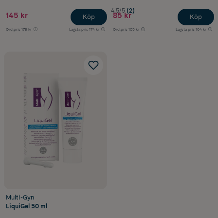
4.5/5
(2)
145 kr
85 kr
Köp
Köp
Ord.pris
179 kr
Lägsta pris
174 kr
Ord.pris
105 kr
Lägsta pris
104 kr
Multi-Gyn
LiquiGel 50 ml