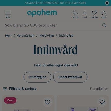
Använd kod: SOMMAR20 för 20% över 649kr
Årets Butik 2025 inom Skönhet
✓ Fri frakt
Meny
Recept
Profil
Favoriter
Kassa
✓ Rådgivning från farmaceuter & hudterapeuter
✓ Poäng på alla köp*
Hem
Varumärken
Multi-Gyn
Intimvård
Intimvård
Letar du efter något speciellt?
Intimhygien
Underlivsbesvär
7 produkter
Filtrera & sortera
Deal