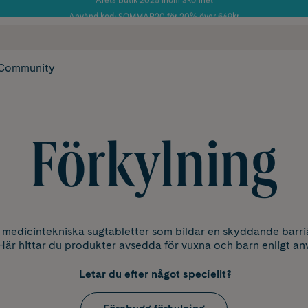
Använd kod: SOMMAR20 för 20% över 649kr
Årets Butik 2025 inom Skönhet
 frakt
✓ Rådgivning från farmaceuter & hudterapeuter
✓ Poäng på alla
Community
Förkylning
 medicintekniska sugtabletter som bildar en skyddande barri
 Här hittar du produkter avsedda för vuxna och barn enligt anv
Letar du efter något speciellt?