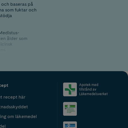
a och baseras på
nna som fuktar och
stödja
Medistus-
den ålder som
icinsk
ens.
etsåtgärder finns
nan produkten tas
a en
cept
Apotek med
n.
tillstånd av
Läkemedelsverket
t recept här
tnadsskyddet
ing om läkemedel
del