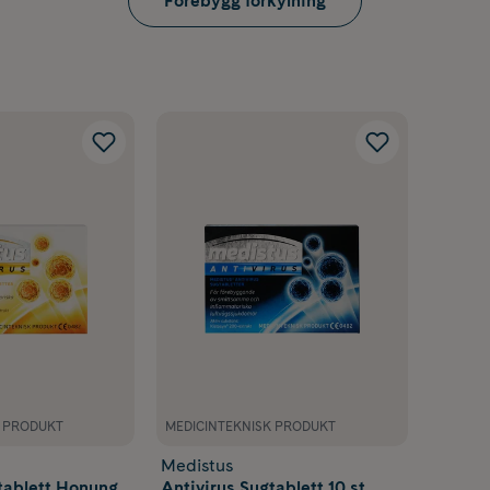
Förebygg förkylning
K PRODUKT
MEDICINTEKNISK PRODUKT
Medistus
tablett Honung
Antivirus Sugtablett 10 st