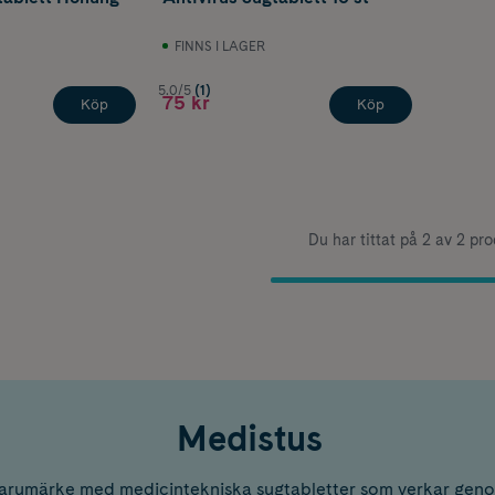
FINNS I LAGER
5.0/5
(1)
75 kr
Köp
Köp
Du har tittat på 2 av 2 pr
Medistus
varumärke med medicintekniska sugtabletter som verkar geno