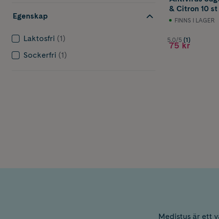
& Citron 10 st
Egenskap
FINNS I LAGER
Laktosfri
(1)
5.0/5
(1)
75 kr
Sockerfri
(1)
Medistus är ett 