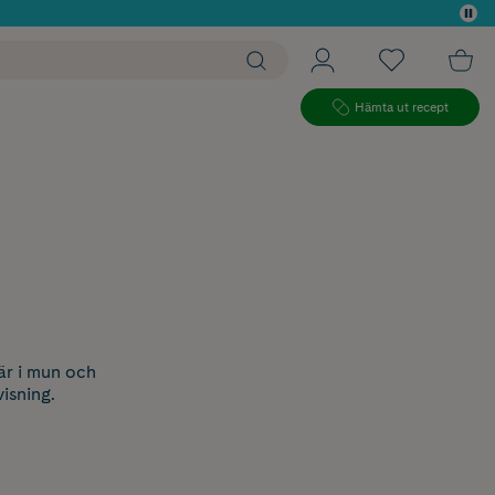
 köp*
Hämta ut recept
är i mun och
isning.