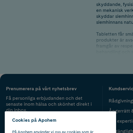
skyddande, fysis
en mekanisk verk
skyddar slemhinn
slemhinnans natu
Tabletten får sm
produkter är avs
framgår av respe
behandling och s
Information om a
i den medföljand
i bruk.
Medistus erbjude
Prenumerera på vårt nyhetsbrev
Kundservi
barriärbildande s
Få personliga erbjudanden och det
Rådgivning
senaste inom hälsa och skönhet direkt i
din inbox.
Ångerrätt 
Cookies på Apohem
Vår experti
Fyll i mailadress
Skicka
Tillgänglig
På Apohem använder vi oss av cookies som är