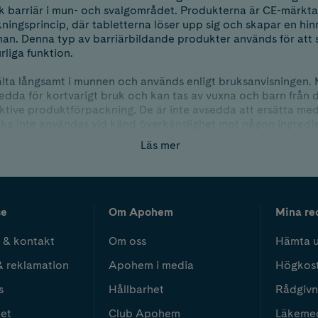
k barriär i mun- och svalgområdet. Produkterna är CE-märkt
ningsprincip, där tabletterna löser upp sig och skapar en hi
an. Denna typ av barriärbildande produkter används för att 
rliga funktion.
älta långsamt i munnen och används enligt bruksanvisningen. 
edda för kortvarigt bruk och kan tas av vuxna och barn från 
ktive produktförpackning. De är inte avsedda att ersätta med
ka inte användas vid känd överkänslighet mot någon ingredi
Läs mer
nvändning, dosering, begränsningar och eventuella försiktigh
e bruksanvisningen. Användaren bör läsa denna noggrant in
r ett medicintekniskt alternativ för personer som vill använd
ce
Om Apohem
Mina re
ugtablett som stöd för slemhinnans naturliga funktion i halse
 & kontakt
Om oss
Hämta u
& reklamation
Apohem i media
Högkos
s
Hållbarhet
Rådgivn
het
Club Apohem
Läkeme