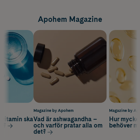
Apohem Magazine
m
Magazine by Apohem
Magazine by A
vitamin ska
Vad är ashwagandha –
Hur mycke
ag?
och varför pratar alla om
behöver m
det?