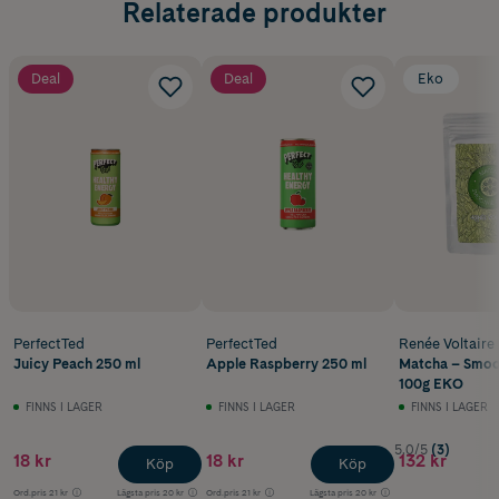
Relaterade produkter
Deal
Deal
Eko
PerfectTed
PerfectTed
Renée Voltaire
Juicy Peach 250 ml
Apple Raspberry 250 ml
Matcha – Smoo
100g EKO
FINNS I LAGER
FINNS I LAGER
FINNS I LAGER
5.0/5
(3)
18 kr
18 kr
132 kr
Köp
Köp
Ord.pris
21 kr
Lägsta pris
20 kr
Ord.pris
21 kr
Lägsta pris
20 kr