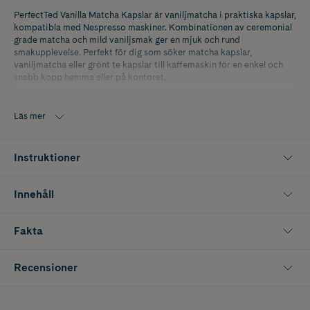
PerfectTed Vanilla Matcha Kapslar är vaniljmatcha i praktiska kapslar,
kompatibla med Nespresso maskiner. Kombinationen av ceremonial
grade matcha och mild vaniljsmak ger en mjuk och rund
smakupplevelse. Perfekt för dig som söker matcha kapslar,
vaniljmatcha eller grönt te kapslar till kaffemaskin för en enkel och
snabb kopp hemma eller på kontoret.
Innehåller 10 st kapslar à 5 g.
Läs mer
Instruktioner
Innehåll
Fakta
Recensioner