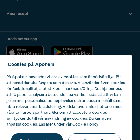
Mina recept
Ladda ner vår app
Cookies på Apohem
På Apohem använder vi oss av cookies som är nödvändiga för
Apotek med tillstånd
att hemsidan ska fungera som den ska. Vi använder även cookies
av Läkemedelsverket
för funktionalitet, statistik och marknadsföring. Det hjälper oss
att följa och analysera beteenden på vår hemsida, så att vi kan
ge en mer personaliserad upplevelse och anpassa innehåll samt
rikta relevant marknadsföring. Vi delar även informationen med
våra samarbetspartners. Genom att acceptera cookies
samtycker du till vår användning av cookies. Du kan även
2024
anpassa cookies. Läs mer under vår
Cookie Policy