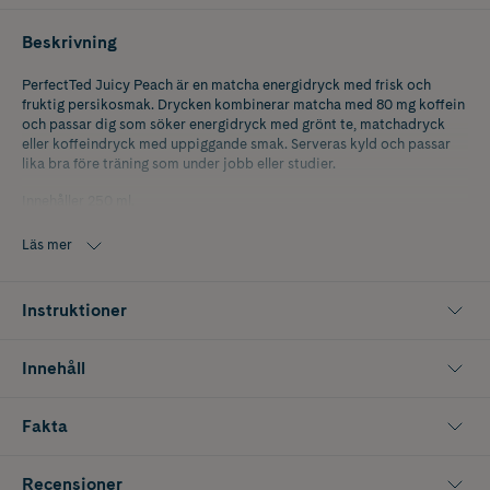
Beskrivning
PerfectTed Juicy Peach är en matcha energidryck med frisk och
fruktig persikosmak. Drycken kombinerar matcha med 80 mg koffein
och passar dig som söker energidryck med grönt te, matchadryck
eller koffeindryck med uppiggande smak. Serveras kyld och passar
lika bra före träning som under jobb eller studier.
Innehåller 250 ml.
Läs mer
Instruktioner
Innehåll
Fakta
Recensioner