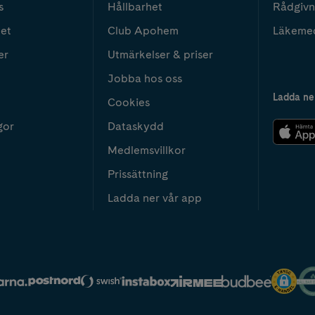
s
Hållbarhet
Rådgivn
het
Club Apohem
Läkeme
er
Utmärkelser & priser
Jobba hos oss
Ladda ne
Cookies
gor
Dataskydd
Medlemsvillkor
Prissättning
Ladda ner vår app