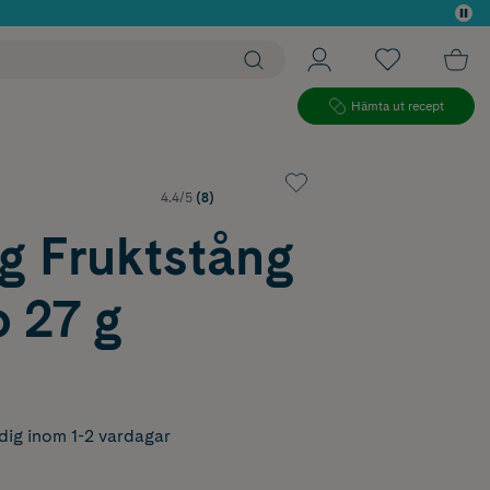
 köp*
Hämta ut recept
4.4/5
(8)
g Fruktstång
 27 g
dig inom 1-2 vardagar