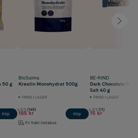
BioSalma
BE-KIND
 50 g
Kreatin Monohydrat 500g
Dark Chocolate Nuts
Salt 40 g
FINNS I LAGER
FINNS I LAGER
4.8/5
(145)
4.3/5
(11)
185 kr
15 kr
Köp
Köp
Fri frakt Instabox