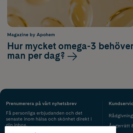
Magazine by Apohem
Hur mycket omega-3 behöve
man per dag?
Prenumerera på vårt nyhetsbrev
Kundservi
Få personliga erbjudanden och det
Rådgivning
senaste inom hälsa och skönhet direkt i
din inbox.
Ångerrätt 