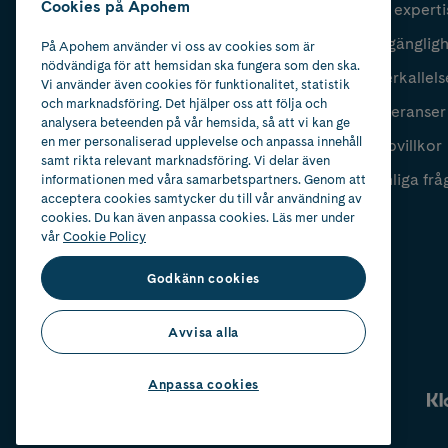
Cookies på Apohem
Vår experti
Fyll i mailadress
Skicka
Tillgänglig
På Apohem använder vi oss av cookies som är
nödvändiga för att hemsidan ska fungera som den ska.
Återkallels
Vi använder även cookies för funktionalitet, statistik
och marknadsföring. Det hjälper oss att följa och
Leveranser
analysera beteenden på vår hemsida, så att vi kan ge
en mer personaliserad upplevelse och anpassa innehåll
Köpvillkor
samt rikta relevant marknadsföring. Vi delar även
Vanliga frå
informationen med våra samarbetspartners. Genom att
acceptera cookies samtycker du till vår användning av
cookies. Du kan även anpassa cookies. Läs mer under
vår
Cookie Policy
Godkänn cookies
Avvisa alla
Anpassa cookies