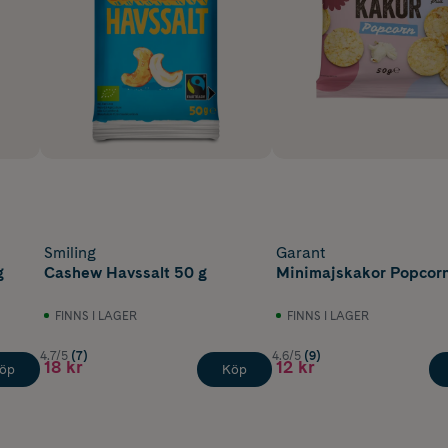
Smiling
Garant
g
Cashew Havssalt 50 g
Minimajskakor Popcorn
FINNS I LAGER
FINNS I LAGER
4.7/5
(7)
4.6/5
(9)
18 kr
12 kr
öp
Köp