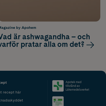
Magazine by Apohem
Vad är ashwagandha – och
varför pratar alla om det?
cept
Apotek med
tillstånd av
Läkemedelsverket
t recept här
tnadsskyddet