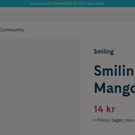
Använd kod: SOMMAR20 för 20% över 649kr
Årets Butik 2025 inom Skönhet
 frakt
✓ Rådgivning från farmaceuter & hudterapeuter
✓ Poäng på alla
Community
Smiling
Smilin
Mango
14 kr
Finns i lager
,
hos 