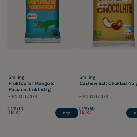
Smiling
Smiling
Fruktbollar Mango &
Cashew Salt Choklad 45 
Passionsfrukt 40 g
FINNS I LAGER
FINNS I LAGER
4.8/5
(11)
4.8/5
(61)
18 kr
18 kr
Köp
K