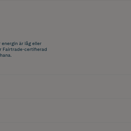
 energin är låg eller
r Fairtrade-certifierad
Ghana.