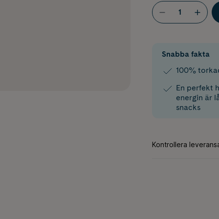
Snabba fakta
100% torkad
En perfekt h
energin är l
snacks