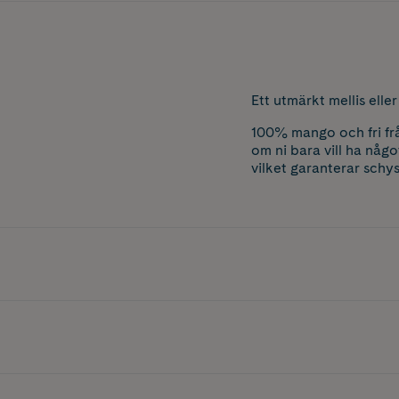
Ett utmärkt mellis elle
100% mango och fri från
om ni bara vill ha någ
vilket garanterar schy