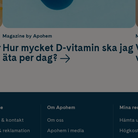
Magazine by Apohem
r
Hur mycket D-vitamin ska jag
äta per dag?
ce
Om Apohem
Mina re
 & kontakt
Om oss
Hämta u
& reklamation
Apohem i media
Högkos