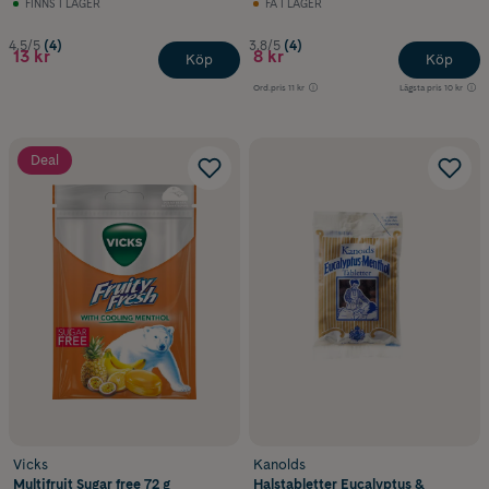
FINNS I LAGER
FÅ I LAGER
4.5/5
(4)
3.8/5
(4)
13 kr
8 kr
Köp
Köp
Ord.pris
11 kr
Lägsta pris
10 kr
Deal
Vicks
Kanolds
Multifruit Sugar free 72 g
Halstabletter Eucalyptus &