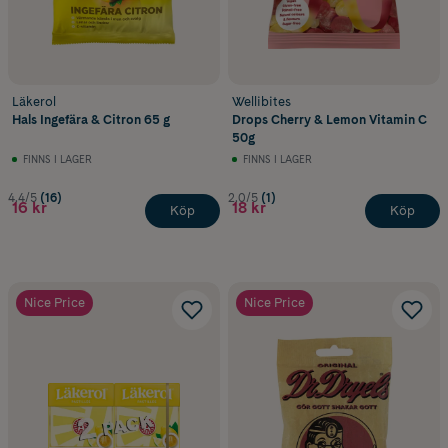
Läkerol
Wellibites
Hals Ingefära & Citron 65 g
Drops Cherry & Lemon Vitamin C
50g
FINNS I LAGER
FINNS I LAGER
4.4/5
(16)
2.0/5
(1)
16 kr
18 kr
Köp
Köp
Nice Price
Nice Price