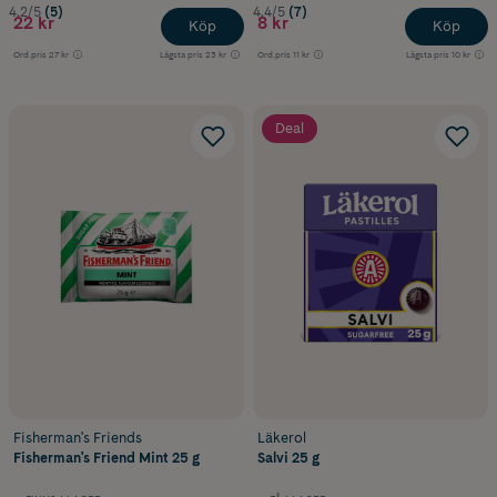
4.2/5
(5)
4.4/5
(7)
22 kr
8 kr
Köp
Köp
Ord.pris
27 kr
Lägsta pris
23 kr
Ord.pris
11 kr
Lägsta pris
10 kr
Deal
Fisherman's Friends
Läkerol
Fisherman's Friend Mint 25 g
Salvi 25 g