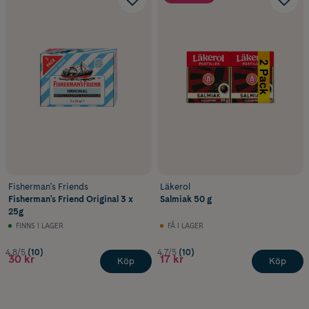
Fisherman's Friends
Läkerol
Fisherman's Friend Original 3 x
Salmiak 50 g
25g
FINNS I LAGER
FÅ I LAGER
4.8/5
(10)
4.7/5
(10)
30 kr
17 kr
Köp
Köp