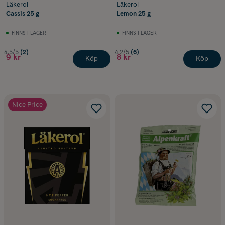
Läkerol
Läkerol
Cassis 25 g
Lemon 25 g
FINNS I LAGER
FINNS I LAGER
4.5/5
(2)
4.2/5
(6)
9 kr
8 kr
Köp
Köp
Nice Price