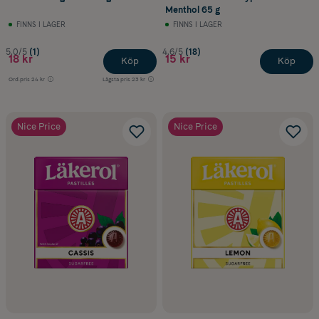
Menthol 65 g
FINNS I LAGER
FINNS I LAGER
5.0/5
(1)
4.6/5
(18)
18 kr
15 kr
Köp
Köp
Ord.pris
24 kr
Lägsta pris
23 kr
Nice Price
Nice Price