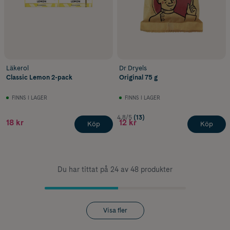
Läkerol
Dr Dryels
Classic Lemon 2-pack
Original 75 g
FINNS I LAGER
FINNS I LAGER
4.8/5
(13)
18 kr
12 kr
Köp
Köp
Du har tittat på 24 av 48 produkter
Visa fler