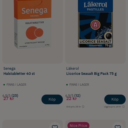
vill avrunda en måltid med något uppfriskande.
Letar du istället efter halstabletter vid
förkylning
,
hosta
eller
halsont
?
Utforska då vårt sortiment av
halstabletter för lindring av irriterad
hals och förkylningsbesvär
.
Senega
Läkerol
Halstabletter 40 st
Licorice Seasalt Big Pack 75 g
FINNS I LAGER
FINNS I LAGER
4.9/5
(23)
4.9/5
(12)
27 kr
22 kr
Köp
Köp
Ord.pris
26 kr
Lägsta pris
25 kr
Nice Price