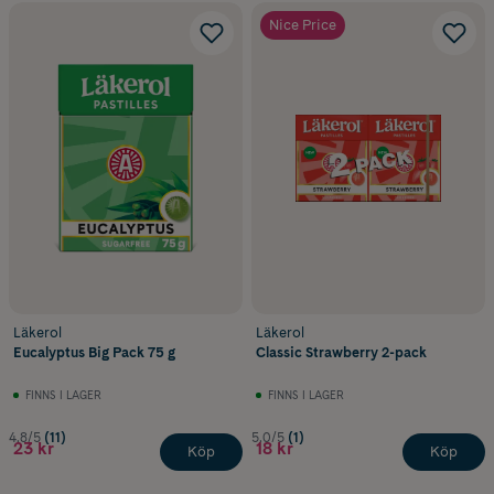
Nice Price
Läkerol
Läkerol
Eucalyptus Big Pack 75 g
Classic Strawberry 2-pack
FINNS I LAGER
FINNS I LAGER
4.8/5
(11)
5.0/5
(1)
23 kr
18 kr
Köp
Köp