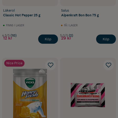
Läkerol
Salus
Classic Hot Pepper 25 g
Alpenkraft Bon Bon 75 g
FINNS I LAGER
FÅ I LAGER
4.5/5
(10)
5.0/5
(2)
12 kr
29 kr
Köp
Köp
Nice Price