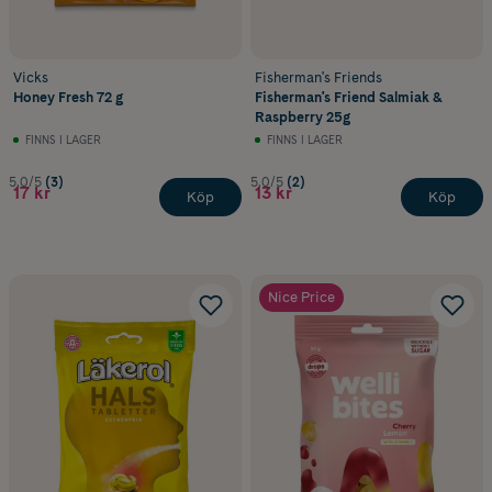
Vicks
Fisherman's Friends
Honey Fresh 72 g
Fisherman's Friend Salmiak &
Raspberry 25g
FINNS I LAGER
FINNS I LAGER
5.0/5
(3)
5.0/5
(2)
17 kr
13 kr
Köp
Köp
Nice Price