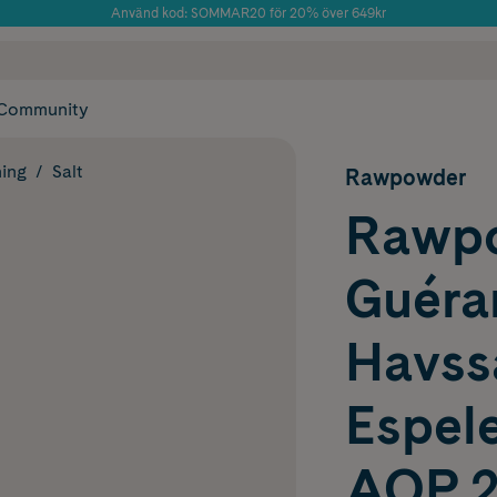
Använd kod: SOMMAR20 för 20% över 649kr
 frakt
✓ Rådgivning från farmaceuter & hudterapeuter
Årets Butik 2025 inom Skönhet
✓ Poäng på alla
Community
ing
Salt
Rawpowder
Rawp
Guéra
Havssa
Espele
AOP 2