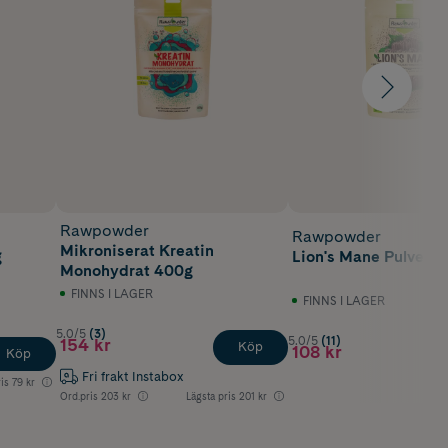
Rawpowder
Rawpowder
Mikroniserat Kreatin
g
Lion's Mane Pulver 
Monohydrat 400g
FINNS I LAGER
FINNS I LAGER
5.0/5
(3)
5.0/5
(11)
154 kr
Köp
108 kr
Köp
Fri frakt Instabox
is
79 kr
Ord.pris
203 kr
Lägsta pris
201 kr