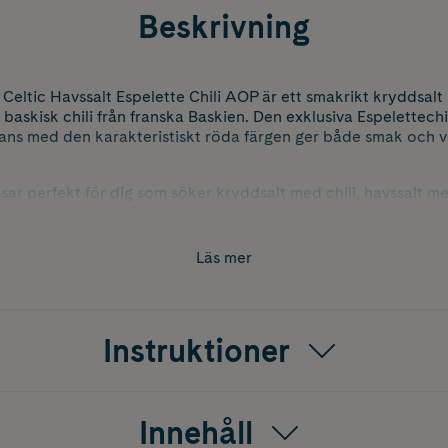
Beskrivning
ltic Havssalt Espelette Chili AOP är ett smakrikt kryddsal
baskisk chili från franska Baskien. Den exklusiva Espelettechi
mans med den karakteristiskt röda färgen ger både smak och vis
r perfekt för dig som söker kryddsalt med chili, havssalt me
t, äggrätter och grönsaker. Använd som finishing touch eller 
 elegant smakupplevelse.
Läs mer
Instruktioner
Innehåll