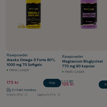
Rawpowder
Rawpowder
Alaska Omega-3 Forte 80%
Magnesium Bisglycinat
1000 mg 70 Softgels
770 mg 90 kapslar
FINNS I LAGER
FINNS I LAGER
5.0/5
(2)
173 kr
Köp
125 kr
K
Fri frakt Instabox
Ord.pris
213 kr
Lägsta pris
211 kr