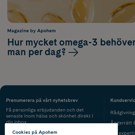
Magazine by Apohem
Hur mycket omega-3 behöve
man per dag?
Prenumerera på vårt nyhetsbrev
Kundservi
Få personliga erbjudanden och det
Rådgivning
senaste inom hälsa och skönhet direkt i
din inbox.
Ångerrätt 
Cookies på Apohem
Vår experti