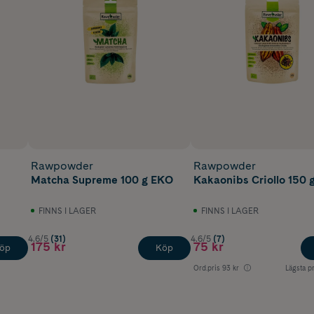
Rawpowder
Rawpowder
Matcha Supreme 100 g EKO
Kakaonibs Criollo 150 
FINNS I LAGER
FINNS I LAGER
4.6/5
(31)
4.6/5
(7)
175 kr
75 kr
öp
Köp
Ord.pris
93 kr
Lägsta pr