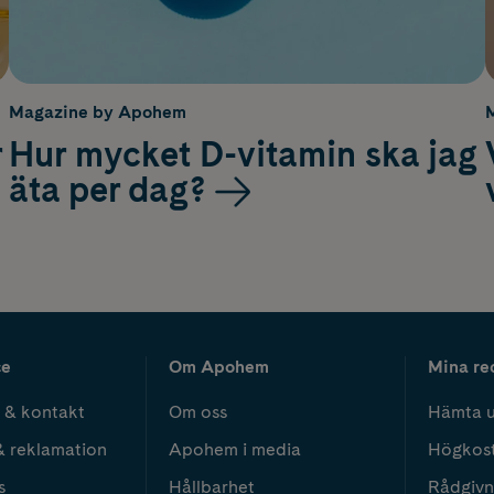
Magazine by Apohem
r
Hur mycket D-vitamin ska jag
äta per dag?
ce
Om Apohem
Mina re
 & kontakt
Om oss
Hämta u
& reklamation
Apohem i media
Högkos
s
Hållbarhet
Rådgivn