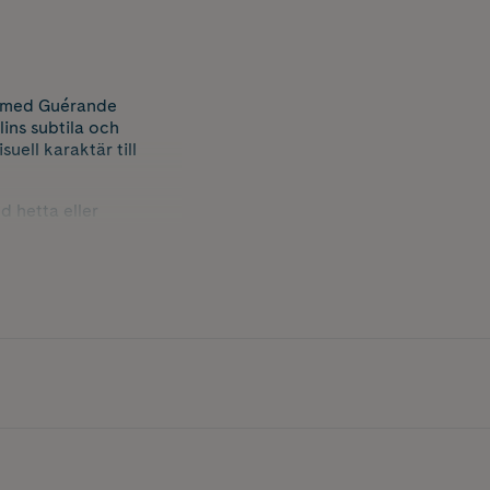
t med Guérande
lins subtila och
uell karaktär till
d hetta eller
direkt i matlagningen