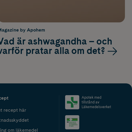
Magazine by Apohem
Vad är ashwagandha – och
varför pratar alla om det?
cept
Apotek med
tillstånd av
Läkemedelsverket
t recept här
tnadsskyddet
ing om läkemedel