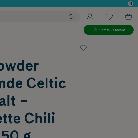
 köp*
Hämta ut recept
owder
nde Celtic
lt −
tte Chili
50 g