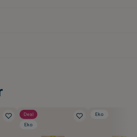
r
Deal
Eko
Eko