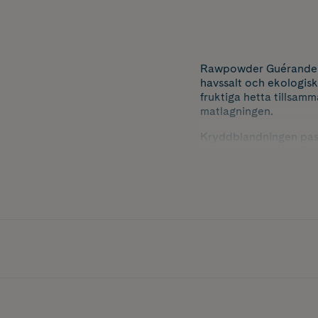
Rawpowder Guérande Ce
havssalt och ekologisk 
fruktiga hetta tillsam
matlagningen.
Kryddblandningen passa
gourmetkrydda till köt
för en balanserad och
Innehåller 250 g.