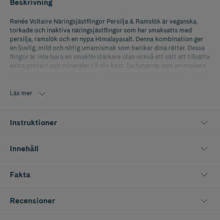
Beskrivning
Renée Voltaire Näringsjästflingor Persilja & Ramslök är veganska,
torkade och inaktiva näringsjästflingor som har smaksatts med
persilja, ramslök och en nypa Himalayasalt. Denna kombination ger
en ljuvlig, mild och nötig umamismak som berikar dina rätter. Dessa
flingor är inte bara en smakförstärkare utan också ett sätt att tillsätta
extra protein och mineraler till din kost. De fungerar som en modern
och allsidig krydda som passar till en mängd maträtter, och är särskilt
populära bland smaksäkra kockar.
Läs mer
Instruktioner
Innehåll
Fakta
Recensioner