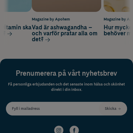
m
Magazine by Apohem
Magazine by A
vitamin ska
Vad är ashwagandha –
Hur mycke
ag?
och varför pratar alla om
behöver m
det?
Prenumerera på vårt nyhetsbrev
Få personliga erbjudanden och det senaste inom hälsa och skönhet
direkt i din inbox.
Fyll i mailadress
Skicka