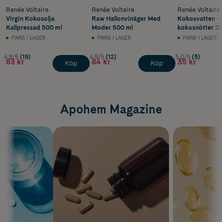
Renée Voltaire
Renée Voltaire
Renée Voltaire
Virgin Kokosolja
Raw Hallonvinäger Med
Kokosvatten -
Kallpressad 500 ml
Moder 500 ml
kokosnötter 25
FINNS I LAGER
FINNS I LAGER
FINNS I LAGER
4.8/5
(19)
4.9/5
(12)
5.0/5
(5)
83 kr
84 kr
35 kr
Köp
Köp
Apohem Magazine