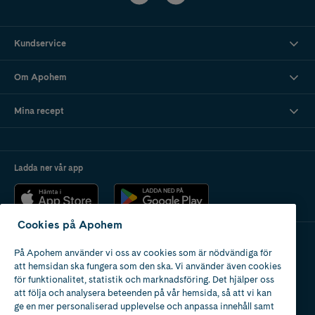
Kundservice
Om Apohem
Mina recept
Ladda ner vår app
Cookies på Apohem
På Apohem använder vi oss av cookies som är nödvändiga för
Apotek med tillstånd
att hemsidan ska fungera som den ska. Vi använder även cookies
av Läkemedelsverket
för funktionalitet, statistik och marknadsföring. Det hjälper oss
att följa och analysera beteenden på vår hemsida, så att vi kan
ge en mer personaliserad upplevelse och anpassa innehåll samt