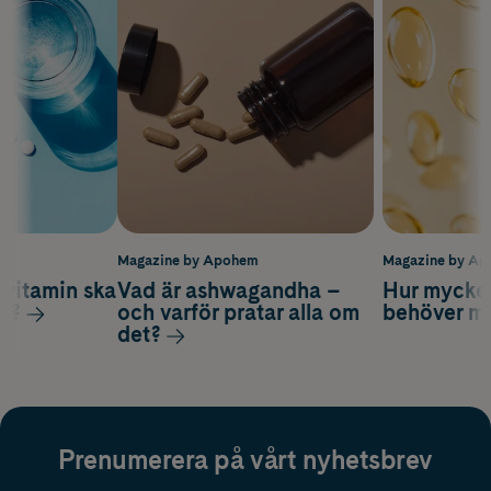
m
Magazine by Apohem
Magazine by A
vitamin ska
Vad är ashwagandha –
Hur mycke
ag?
och varför pratar alla om
behöver m
det?
Prenumerera på vårt nyhetsbrev