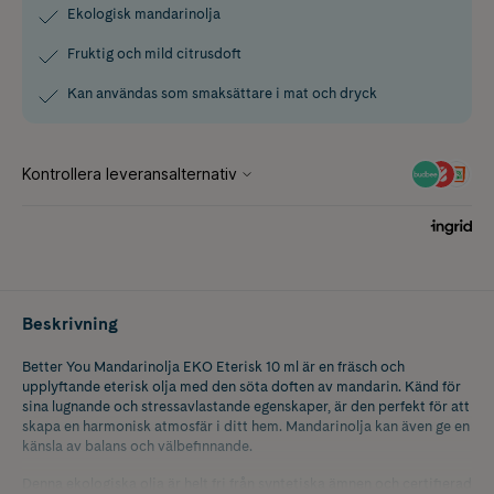
Ekologisk mandarinolja
Fruktig och mild citrusdoft
Kan användas som smaksättare i mat och dryck
Beskrivning
Better You Mandarinolja EKO Eterisk 10 ml är en fräsch och
upplyftande eterisk olja med den söta doften av mandarin. Känd för
sina lugnande och stressavlastande egenskaper, är den perfekt för att
skapa en harmonisk atmosfär i ditt hem. Mandarinolja kan även ge en
känsla av balans och välbefinnande.
Denna ekologiska olja är helt fri från syntetiska ämnen och certifierad