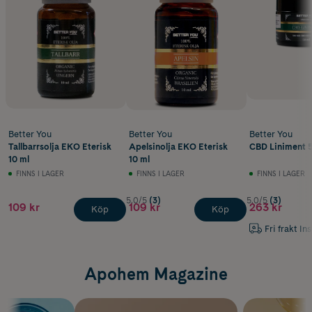
Better You
Better You
Better You
Tallbarrsolja EKO Eterisk
Apelsinolja EKO Eterisk
CBD Liniment 
10 ml
10 ml
FINNS I LAGER
FINNS I LAGER
FINNS I LAGER
5.0/5
(3)
5.0/5
(3)
109 kr
109 kr
263 kr
Köp
Köp
Fri frakt In
Apohem Magazine