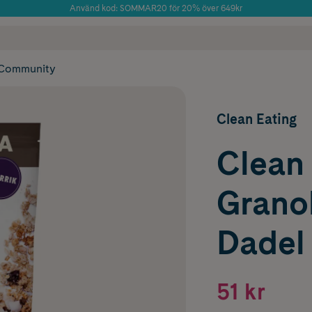
Använd kod: SOMMAR20 för 20% över 649kr
Årets Butik 2025 inom Skönhet
 frakt
✓ Rådgivning från farmaceuter & hudterapeuter
✓ Poäng på alla
Community
Clean Eating
Clean
Grano
Dadel
51 kr