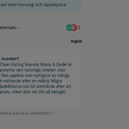
ötad med honung och äppeljuice
a kunder?
 Clean Eating Granola Kokos & Dadel är
ppskattar den naturliga smaken utan
r. Den upplevs som nyttigare än många
h mättande efter en måltid. Några
adelbitarna kan bli stenhårda efter att
ats, vilket drar ner lite på betyget.
fattat med AI av GAMIFIERA.®