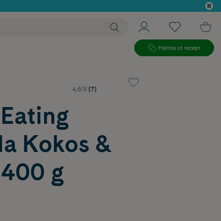
 köp*
Hämta ut recept
4.6/5
(7)
 Eating
la Kokos &
 400 g