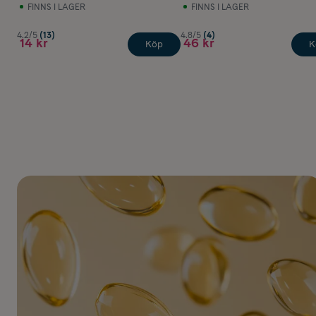
FINNS I LAGER
FINNS I LAGER
4.2/5
(13)
4.8/5
(4)
14 kr
46 kr
Köp
K