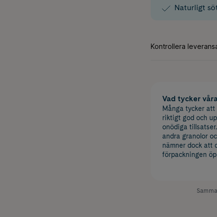
Naturligt s
Vad tycker vår
Många tycker att
riktigt god och u
onödiga tillsatse
andra granolor oc
nämner dock att d
förpackningen öppn
Samman