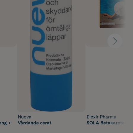
Nueva
Elexir Pharma
eng +
Vårdande cerat
SOLA Betakaroten 60