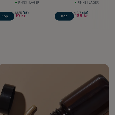
FINNS I LAGER
FINNS I LAGER
4.8/5
(63)
4.2/5
(22)
19 kr
133 kr
Köp
Köp