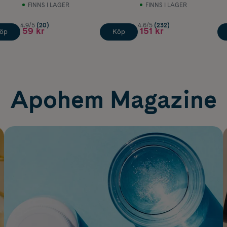
FINNS I LAGER
FINNS I LAGER
4.9/5
(20)
4.6/5
(232)
59 kr
151 kr
öp
Köp
Apohem Magazine