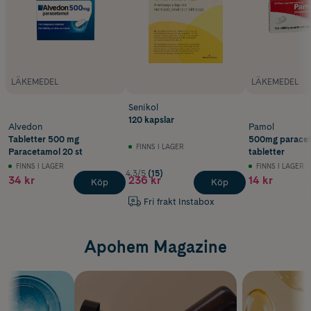
LÄKEMEDEL
LÄKEMEDEL
Senikol
120 kapslar
Alvedon
Pamol
Tabletter 500 mg
500mg paracet
FINNS I LAGER
Paracetamol 20 st
tabletter
FINNS I LAGER
FINNS I LAGER
4.3/5
(15)
34 kr
236 kr
14 kr
Köp
Köp
Fri frakt Instabox
Apohem Magazine