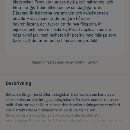
blodsocker. Produkten anses nyttig och mättande, och
flera har gjort den till en del av sin dagliga rutin.
Däremot är åsikterna om smaken och konsistensen
delade – vissa saknar de tidigare hårdare
havrehjärtana och tycker att de nya flingorna är
mjukare och mindre smakrika. Priset upplevs som lite
högt av några, men helheten är positiv med många som
tycker att det är en bra och hälsosam produkt.
Sammanfattat med AI av GAMIFIERA.®
Beskrivning
Betavivo flingor innehåller betaglukan från havre, som har visats
sänka kolesterolet. Intag av betaglukan från havre som en del av en
måltid bidrar även till att minskarblodsockerhöjningen efter måltid.
Båda effekterna är dokumenterat positiva för hälsan.
Betavivo är ett naturligt sätt att sänka kolesterolet, utan
biverkningar. En portion är 0,9 dl och ska intas dagligen (du kan dela
upp mängden under dagen). Kan tex serveras på yoghurt eller fil.