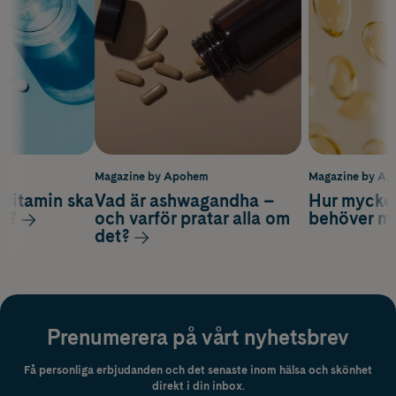
m
Magazine by Apohem
Magazine by A
vitamin ska
Vad är ashwagandha –
Hur mycke
ag?
och varför pratar alla om
behöver m
det?
Prenumerera på vårt nyhetsbrev
Få personliga erbjudanden och det senaste inom hälsa och skönhet
direkt i din inbox.