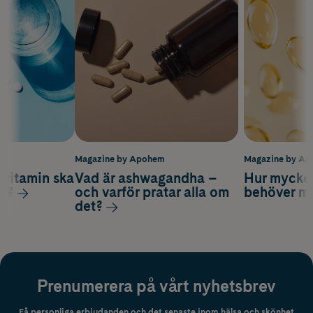
m
Magazine by Apohem
Magazine by A
vitamin ska
Vad är ashwagandha –
Hur mycke
ag?
och varför pratar alla om
behöver m
det?
Prenumerera på vårt nyhetsbrev
Få personliga erbjudanden och det senaste inom hälsa och skönhet