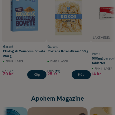
LÄKEMEDEL
Garant
Garant
Ekologisk Couscous Bovete
Rostade Kokosflakes 150 g
Pamol
250 g
500mg paracet
FINNS I LAGER
FINNS I LAGER
tabletter
FINNS I LAGER
4.4/5
(5)
4.9/5
(15)
30 kr
25 kr
14 kr
Köp
Köp
Apohem Magazine