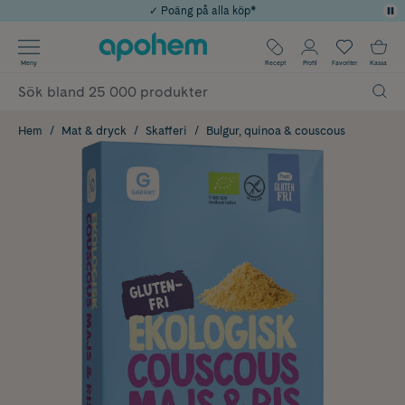
✓ Poäng på alla köp*
✓ Rådgivning från farmaceuter & hudterapeuter
Använd kod: SOMMAR20 för 20% över 649kr
Årets Butik 2025 inom Skönhet
✓ Fri frakt
Meny
Recept
Profil
Favoriter
Kassa
Hem
Mat & dryck
Skafferi
Bulgur, quinoa & couscous