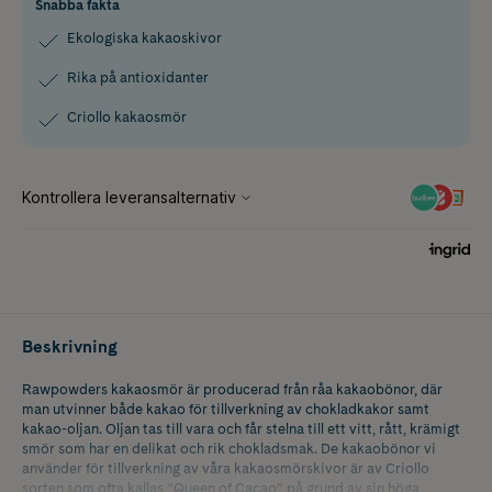
Snabba fakta
Ekologiska kakaoskivor
Rika på antioxidanter
Criollo kakaosmör
Beskrivning
Rawpowders kakaosmör är producerad från råa kakaobönor, där
man utvinner både kakao för tillverkning av chokladkakor samt
kakao-oljan. Oljan tas till vara och får stelna till ett vitt, rått, krämigt
smör som har en delikat och rik chokladsmak. De kakaobönor vi
använder för tillverkning av våra kakaosmörskivor är av Criollo
sorten som ofta kallas ”Queen of Cacao” på grund av sin höga