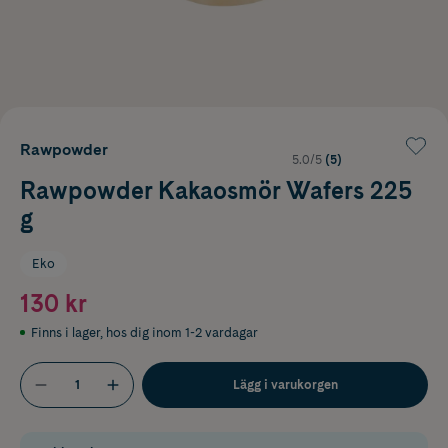
Rawpowder
5.0/5
(5)
Rawpowder Kakaosmör Wafers 225
g
Eko
130 kr
Finns i lager
,
hos dig inom 1-2 vardagar
Lägg i varukorgen