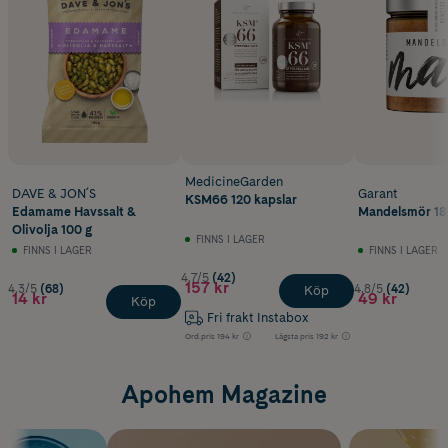
MedicineGarden
DAVE & JON´S
Garant
KSM66 120 kapslar
Edamame Havssalt &
Mandelsmör 18
Olivolja 100 g
FINNS I LAGER
FINNS I LAGER
FINNS I LAGER
4.7/5
(42)
157 kr
4.3/5
(68)
4.8/5
(42)
Köp
14 kr
49 kr
Köp
Fri frakt Instabox
Ord.pris
194 kr
Lägsta pris
192 kr
Apohem Magazine