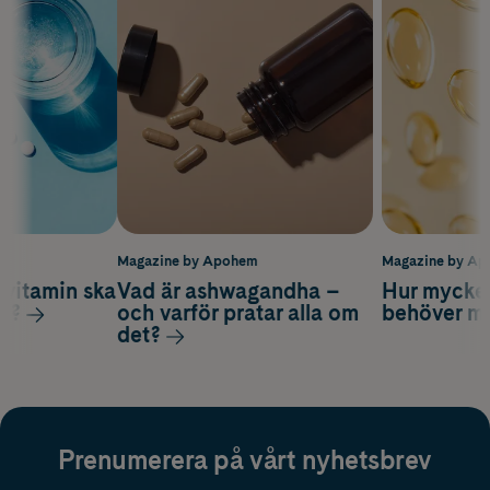
m
Magazine by Apohem
Magazine by A
vitamin ska
Vad är ashwagandha –
Hur mycke
ag?
och varför pratar alla om
behöver m
det?
Prenumerera på vårt nyhetsbrev