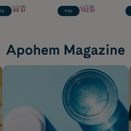
5.0/5
(1)
4.0/5
(2)
95 kr
132 kr
öp
Köp
Apohem Magazine