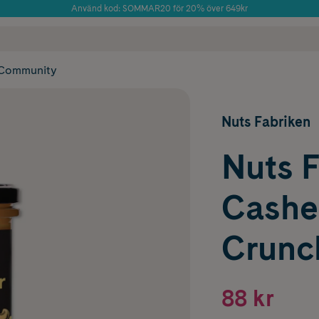
Använd kod: SOMMAR20 för 20% över 649kr
Årets Butik 2025 inom Skönhet
 frakt
✓ Rådgivning från farmaceuter & hudterapeuter
✓ Poäng på alla
Community
Nuts Fabriken
Nuts 
Cash
Crunc
88 kr