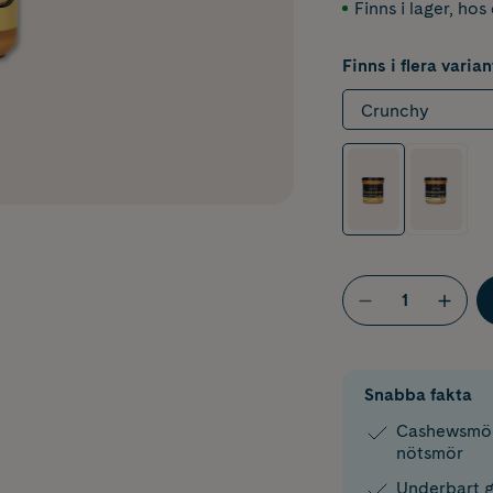
Finns i lager
,
hos 
Finns i flera varian
Crunchy
Snabba fakta
Cashewsmör 
nötsmör
Underbart g