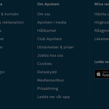
ce
Om Apohem
Mina re
 & kontakt
Om oss
Hämta u
& reklamation
Apohem i media
Högkos
s
Hållbarhet
Rådgivn
het
Club Apohem
Läkeme
er
Utmärkelser & priser
Jobba hos oss
Ladda ne
Cookies
gor
Dataskydd
Medlemsvillkor
Prissättning
Ladda ner vår app