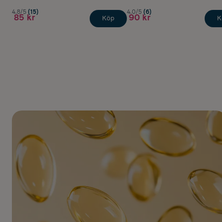
4.8/5
(15)
4.0/5
(6)
85 kr
90 kr
Köp
K