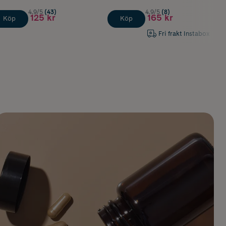
4.9/5
(43)
4.9/5
(8)
125 kr
165 kr
Köp
Köp
Fri frakt Instabox