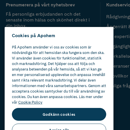
Prenumerera på vårt nyhetsbrev
Kundservi
Få personliga erbjudanden och det
Rådgivning
senaste inom hälsa och skönhet direkt i
din inbox.
Ångerrätt 
Cookies på Apohem
Vår experti
Fyll i mailadress
Skicka
Tillgänglig
På Apohem använder vi oss av cookies som är
nödvändiga för att hemsidan ska fungera som den ska.
Återkallels
Vi använder även cookies för funktionalitet, statistik
och marknadsföring. Det hjälper oss att följa och
Leveranser
analysera beteenden på vår hemsida, så att vi kan ge
en mer personaliserad upplevelse och anpassa innehåll
Köpvillkor
samt rikta relevant marknadsföring. Vi delar även
Vanliga frå
informationen med våra samarbetspartners. Genom att
acceptera cookies samtycker du till vår användning av
cookies. Du kan även anpassa cookies. Läs mer under
vår
Cookie Policy
Godkänn cookies
Avvisa alla