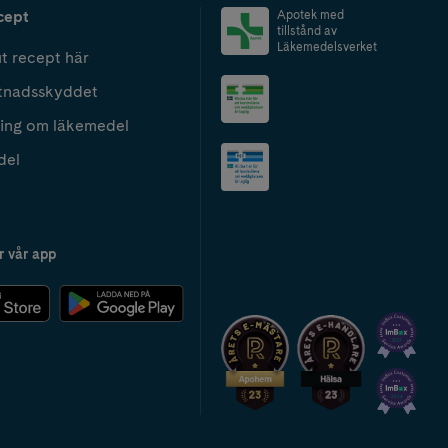
cept
Apotek med
tillstånd av
Läkemedelsverket
t recept här
tnadsskyddet
ing om läkemedel
del
r vår app
2024