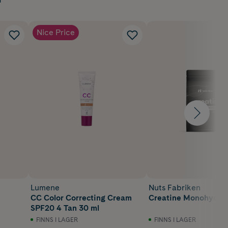
Nice Price
Lumene
Nuts Fabriken
CC Color Correcting Cream
Creatine Monohydra
SPF20 4 Tan 30 ml
FINNS I LAGER
FINNS I LAGER