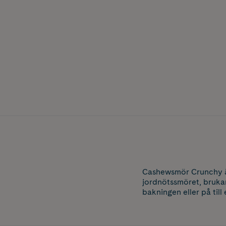
Cashewsmör Crunchy är
jordnötssmöret, brukar
bakningen eller på til