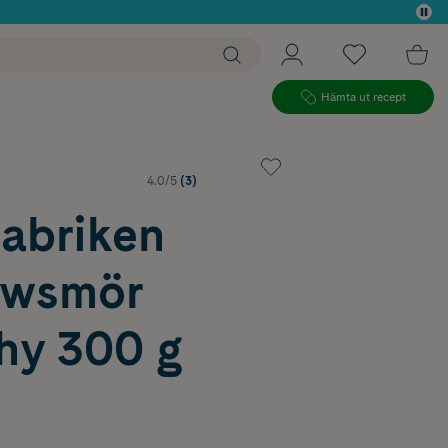
 köp*
Hämta ut recept
4.0/5
(3)
Fabriken
ewsmör
hy 300 g