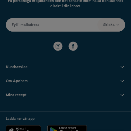
Få personliga erbjudanden och det senaste inom hälsa och skönhet
direkt i din inbox.
Fyll i mailadress
Skicka
Kundservice
Om Apohem
Mina recept
Ladda ner vår app