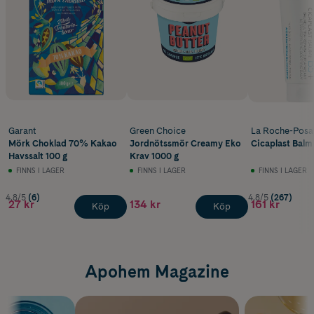
Garant
Green Choice
La Roche-Posa
Mörk Choklad 70% Kakao
Jordnötssmör Creamy Eko
Cicaplast Balm
Havssalt 100 g
Krav 1000 g
FINNS I LAGER
FINNS I LAGER
FINNS I LAGER
4.8/5
(6)
4.8/5
(267)
27 kr
134 kr
161 kr
Köp
Köp
Apohem Magazine