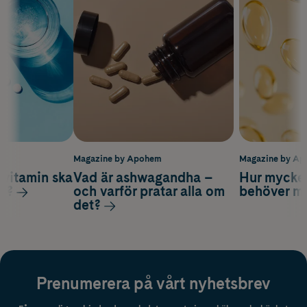
m
Magazine by Apohem
Magazine by A
vitamin ska
Vad är ashwagandha –
Hur mycke
ag?
och varför pratar alla om
behöver m
det?
Prenumerera på vårt nyhetsbrev