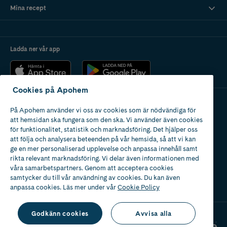
Mina recept
Ladda ner vår app
Cookies på Apohem
På Apohem använder vi oss av cookies som är nödvändiga för
Apotek med tillstånd
att hemsidan ska fungera som den ska. Vi använder även cookies
av Läkemedelsverket
för funktionalitet, statistik och marknadsföring. Det hjälper oss
att följa och analysera beteenden på vår hemsida, så att vi kan
ge en mer personaliserad upplevelse och anpassa innehåll samt
rikta relevant marknadsföring. Vi delar även informationen med
våra samarbetspartners. Genom att acceptera cookies
samtycker du till vår användning av cookies. Du kan även
2024
anpassa cookies. Läs mer under vår
Cookie Policy
Godkänn cookies
Avvisa alla