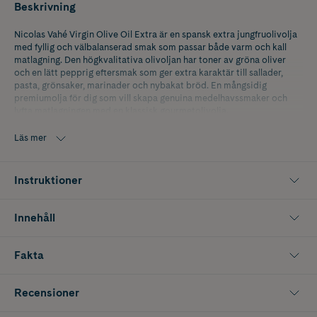
Beskrivning
Nicolas Vahé Virgin Olive Oil Extra är en spansk extra jungfruolivolja
med fyllig och välbalanserad smak som passar både varm och kall
matlagning. Den högkvalitativa olivoljan har toner av gröna oliver
och en lätt pepprig eftersmak som ger extra karaktär till sallader,
pasta, grönsaker, marinader och nybakat bröd. En mångsidig
premiumolja för dig som vill skapa genuina medelhavssmaker och
lyfta matlagningen med en klassisk gourmetolivolja.
Innehåller 500 ml.
Läs mer
Instruktioner
Innehåll
Fakta
Recensioner