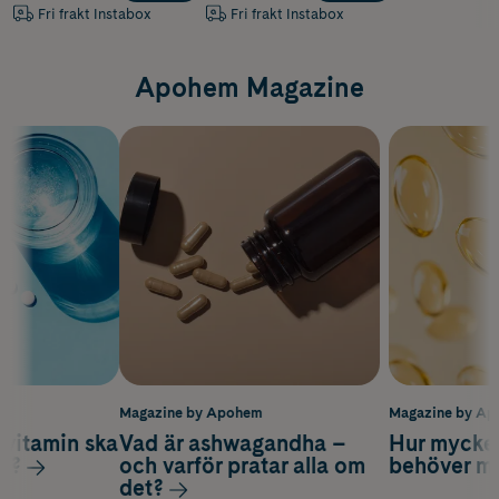
Fri frakt Instabox
Fri frakt Instabox
Apohem Magazine
m
Magazine by Apohem
Magazine by A
vitamin ska
Vad är ashwagandha –
Hur mycke
ag?
och varför pratar alla om
behöver m
det?