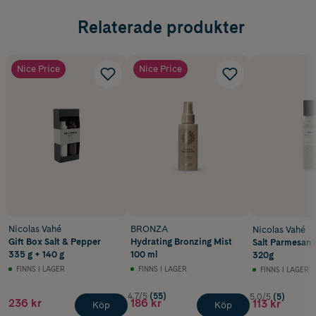
Relaterade produkter
Nice Price
Nice Price
Nicolas Vahé
BRONZA
Nicolas Vahé
Gift Box Salt & Pepper
Hydrating Bronzing Mist
Salt Parmesan &
335 g + 140 g
100 ml
320g
FINNS I LAGER
FINNS I LAGER
FINNS I LAGER
4.7/5
(55)
5.0/5
(5)
236 kr
186 kr
113 kr
Köp
Köp