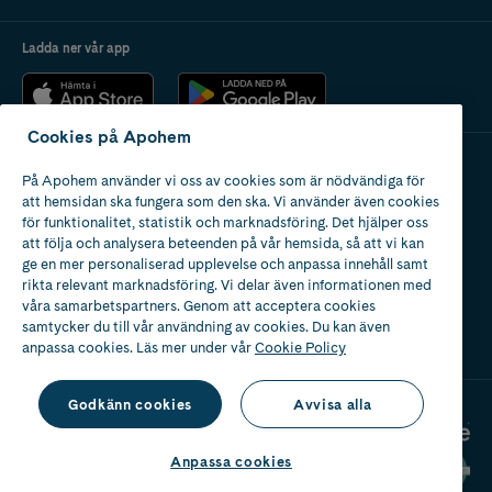
Ladda ner vår app
Cookies på Apohem
På Apohem använder vi oss av cookies som är nödvändiga för
Apotek med tillstånd
att hemsidan ska fungera som den ska. Vi använder även cookies
av Läkemedelsverket
för funktionalitet, statistik och marknadsföring. Det hjälper oss
att följa och analysera beteenden på vår hemsida, så att vi kan
ge en mer personaliserad upplevelse och anpassa innehåll samt
rikta relevant marknadsföring. Vi delar även informationen med
våra samarbetspartners. Genom att acceptera cookies
samtycker du till vår användning av cookies. Du kan även
2024
anpassa cookies. Läs mer under vår
Cookie Policy
Godkänn cookies
Avvisa alla
Anpassa cookies