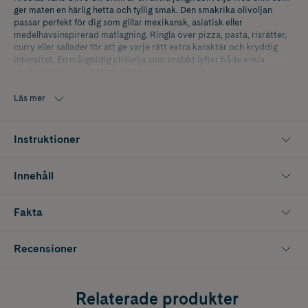
ger maten en härlig hetta och fyllig smak. Den smakrika olivoljan
passar perfekt för dig som gillar mexikansk, asiatisk eller
medelhavsinspirerad matlagning. Ringla över pizza, pasta, risrätter,
curry eller sallader för att ge varje rätt extra karaktär och kryddig
intensitet. En mångsidig chiliolja som snabbt lyfter både enkla
vardagsrätter och festliga middagar.
Innehåller 25 cl.
Läs mer
Instruktioner
Innehåll
Fakta
Recensioner
Relaterade produkter