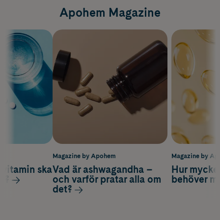
Apohem Magazine
m
Magazine by Apohem
Magazine by A
vitamin ska
Vad är ashwagandha –
Hur mycke
ag?
och varför pratar alla om
behöver m
det?