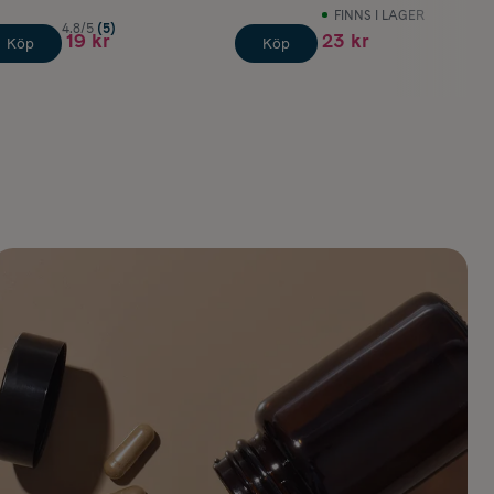
FINNS I LAGER
4.8/5
(5)
19 kr
23 kr
Köp
Köp