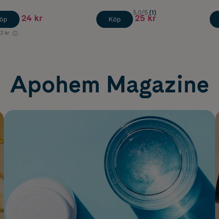
5.0/5
(1)
24 kr
25 kr
öp
Köp
2 kr
Apohem Magazine