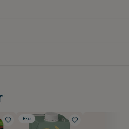
r
Eko