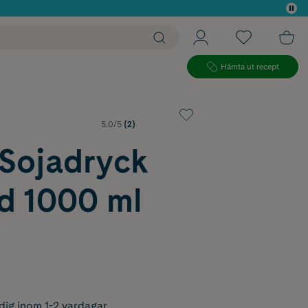
 köp*
Hämta ut recept
5.0/5
(2)
 Sojadryck
d 1000 ml
dig inom 1-2 vardagar