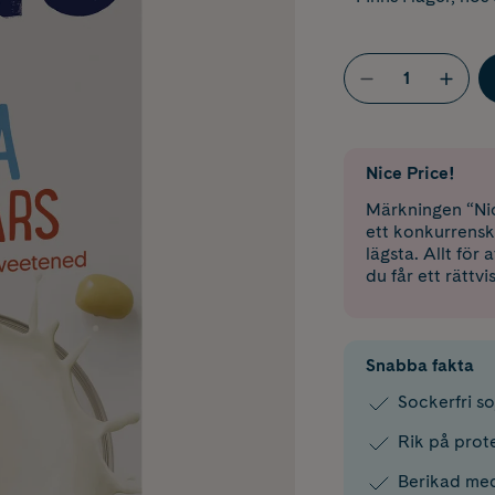
Nice Price!
Märkningen “Nic
ett konkurrensk
lägsta. Allt för
du får ett rättvi
Snabba fakta
Sockerfri s
Rik på prot
Berikad med