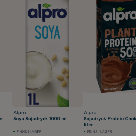
Alpro
Alpro
er
Soya Sojadryck 1000 ml
Sojadryck Protein Chok
liter
FINNS I LAGER
FINNS I LAGER