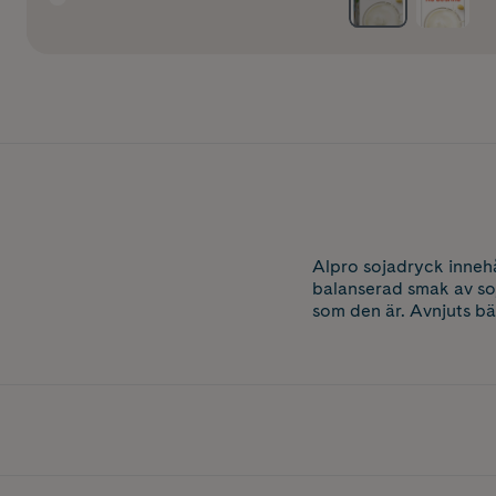
Alpro sojadryck innehå
balanserad smak av soja
som den är. Avnjuts bäs