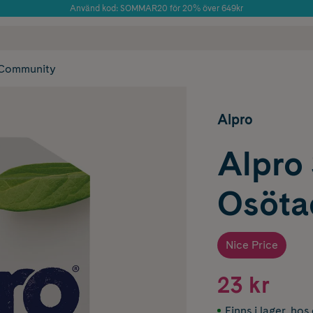
Använd kod: SOMMAR20 för 20% över 649kr
Årets Butik 2025 inom Skönhet
 frakt
✓ Rådgivning från farmaceuter & hudterapeuter
✓ Poäng på alla
Community
Alpro
Alpro
Osöta
Nice Price
23 kr
Finns i lager
,
hos 