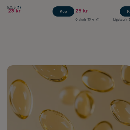
5.0/5
(1)
23 kr
25 kr
Köp
K
Ord.pris
33 kr
Lägsta pris
3