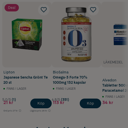
Deal
LÄKEMEDEL
Lipton
BioSalma
Japanese Sencha Grönt Te
Omega-3 Forte 70%
Alvedon
20 st
1000mg 132 kapslar
Tabletter 500 
FINNS I LAGER
FINNS I LAGER
Paracetamol 20
FINNS I LAGER
5.0/5
(1)
4.8/5
(351)
21 kr
113 kr
34 kr
Köp
Köp
Ord.pris
27 kr
Lägsta pris
26 kr