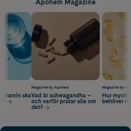
Apohem Magazine
m
Magazine by Apohem
Magazine by A
vitamin ska
Vad är ashwagandha –
Hur mycke
ag?
och varför pratar alla om
behöver m
det?