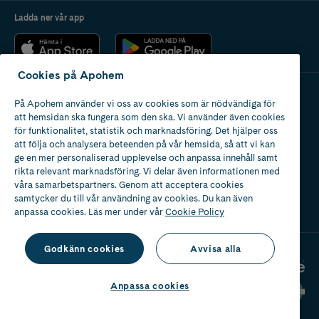
Ladda ner vår app
Cookies på Apohem
På Apohem använder vi oss av cookies som är nödvändiga för
Apotek med tillstånd
att hemsidan ska fungera som den ska. Vi använder även cookies
av Läkemedelsverket
för funktionalitet, statistik och marknadsföring. Det hjälper oss
att följa och analysera beteenden på vår hemsida, så att vi kan
ge en mer personaliserad upplevelse och anpassa innehåll samt
rikta relevant marknadsföring. Vi delar även informationen med
våra samarbetspartners. Genom att acceptera cookies
samtycker du till vår användning av cookies. Du kan även
2024
anpassa cookies. Läs mer under vår
Cookie Policy
Godkänn cookies
Avvisa alla
Anpassa cookies