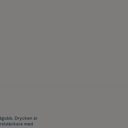
rdgubb. Drycken är
örstsläckare med