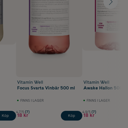
Vitamin Well
Vitamin Well
Focus Svarta Vinbär 500 ml
Awake Hallon 500 m
FINNS I LAGER
FINNS I LAGER
4.7/5
(7)
4.9/5
(7)
18 kr
18 kr
Köp
Köp