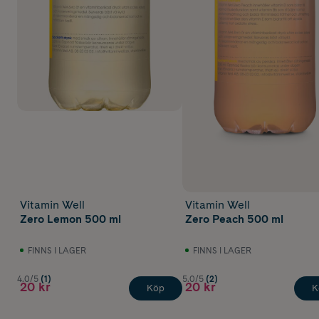
Vitamin Well
Vitamin Well
Zero Lemon 500 ml
Zero Peach 500 ml
FINNS I LAGER
FINNS I LAGER
4.0/5
(1)
5.0/5
(2)
20 kr
20 kr
Köp
K