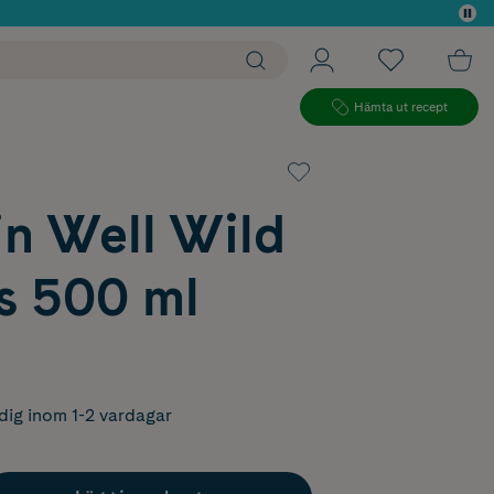
 köp*
Hämta ut recept
in Well Wild
s 500 ml
dig inom 1-2 vardagar