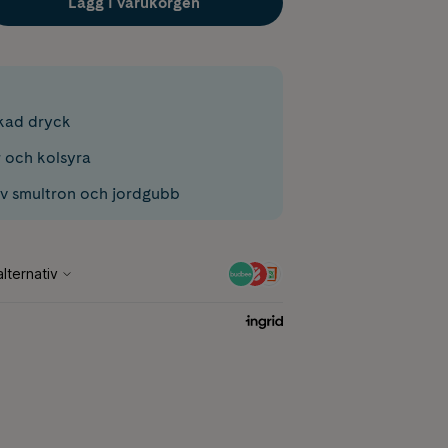
Lägg i varukorgen
kad dryck
 och kolsyra
v smultron och jordgubb