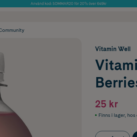
Använd kod: SOMMAR20 för 20% över 649kr
Årets Butik 2025 inom Skönhet
 frakt
✓ Rådgivning från farmaceuter & hudterapeuter
✓ Poäng på alla
Community
Vitamin Well
Vitam
Berrie
25 kr
Finns i lager
,
hos 