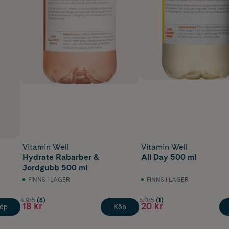
Vitamin Well
Vitamin Well
Hydrate Rabarber &
All Day 500 ml
Jordgubb 500 ml
FINNS I LAGER
FINNS I LAGER
4.9/5
(8)
5.0/5
(1)
18 kr
20 kr
öp
Köp