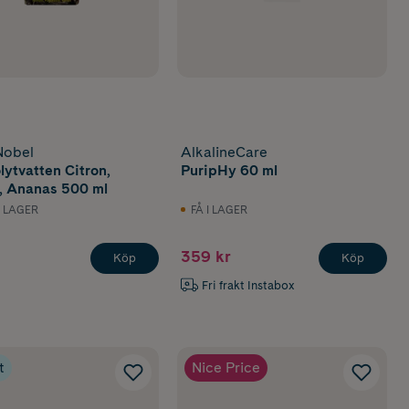
Nobel
AlkalineCare
lytvatten Citron,
PuripHy 60 ml
 Ananas 500 ml
I LAGER
FÅ I LAGER
359 kr
Köp
Köp
Fri frakt Instabox
t
Nice Price