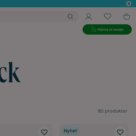
 köp*
Hämta ut recept
ck
80 produkter
Nyhet