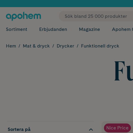
✓ Fri
Sortiment
Erbjudanden
Magazine
Apohem 
Hem
Mat & dryck
Drycker
Funktionell dryck
F
Nice Price
Sortera på