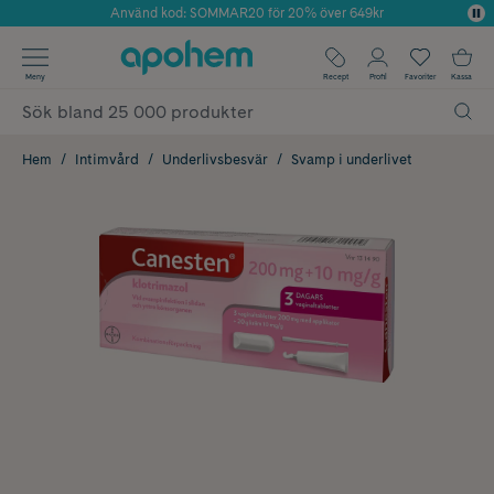
Använd kod: SOMMAR20 för 20% över 649kr
Årets Butik 2025 inom Skönhet
✓ Fri frakt
Meny
Recept
Profil
Favoriter
Kassa
✓ Rådgivning från farmaceuter & hudterapeuter
✓ Poäng på alla köp*
Hem
Intimvård
Underlivsbesvär
Svamp i underlivet