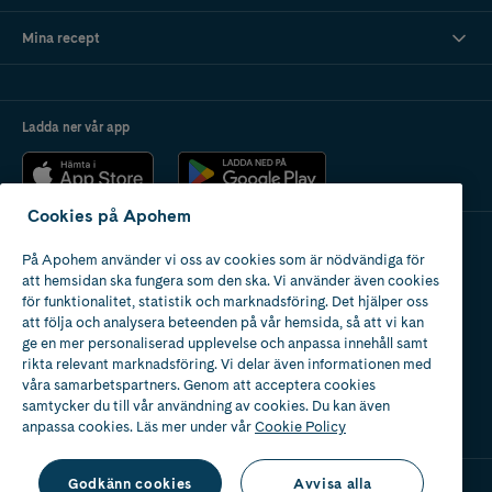
Mina recept
Ladda ner vår app
Cookies på Apohem
På Apohem använder vi oss av cookies som är nödvändiga för
Apotek med tillstånd
att hemsidan ska fungera som den ska. Vi använder även cookies
av Läkemedelsverket
för funktionalitet, statistik och marknadsföring. Det hjälper oss
att följa och analysera beteenden på vår hemsida, så att vi kan
ge en mer personaliserad upplevelse och anpassa innehåll samt
rikta relevant marknadsföring. Vi delar även informationen med
våra samarbetspartners. Genom att acceptera cookies
samtycker du till vår användning av cookies. Du kan även
2024
anpassa cookies. Läs mer under vår
Cookie Policy
Godkänn cookies
Avvisa alla