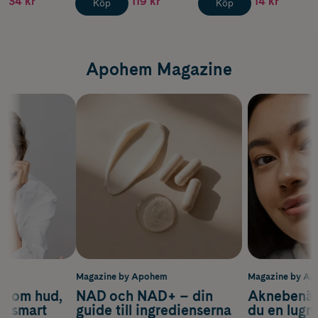
34 kr
119 kr
14 kr
Köp
Köp
Apohem Magazine
m
Magazine by Apohem
Magazine by A
d om hud,
NAD och NAD+ – din
Aknebenäge
ch smart
guide till ingredienserna
du en lugn