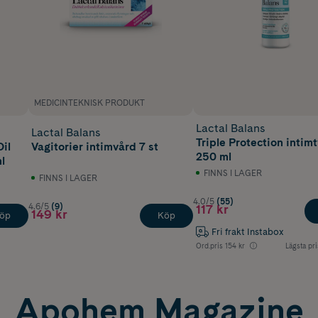
MEDICINTEKNISK PRODUKT
Lactal Balans
Lactal Balans
Triple Protection intimt
il
Vagitorier intimvård 7 st
250 ml
l
FINNS I LAGER
FINNS I LAGER
4.0/5
(55)
4.6/5
(9)
117 kr
149 kr
öp
Köp
Fri frakt Instabox
Ord.pris
154 kr
Lägsta pri
Apohem Magazine