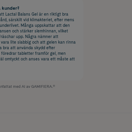
a kunder?
t Lactal Balans Gel är en riktigt bra
ård, särskilt vid klimakteriet, efter mens
 underlivet. Många uppskattar att den
lansen och stärker slemhinnan, vilket
 fräschar upp. Några nämner att
vara lite slabbig och att gelen kan rinna
ra bra att använda skydd efter
 föredrar tabletter framför gel, men
väl omtyckt och anses vara ett måste att
fattat med AI av GAMIFIERA.®