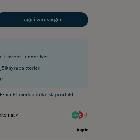
Lägg i varukorgen
pH värdet i underlivet
mjölksyrabakterier
er
CE-märkt medicinteknisk produkt.