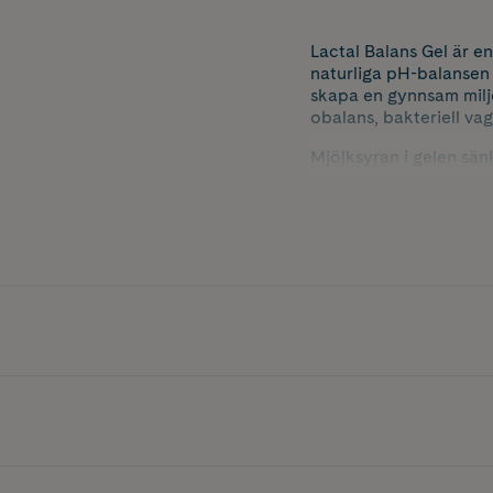
Lactal Balans Gel är e
naturliga pH-balansen 
skapa en gynnsam milj
obalans, bakteriell va
Mjölksyran i gelen sän
bidrar till att minska
Läs alltid bipacksedel
Innehåller 10 st.