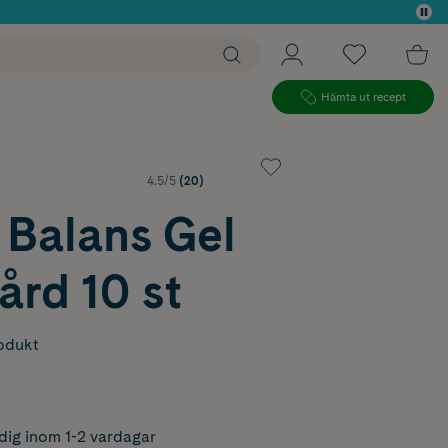
 köp*
Hämta ut recept
4.5/5
(20)
 Balans Gel
ård 10 st
odukt
dig inom 1-2 vardagar