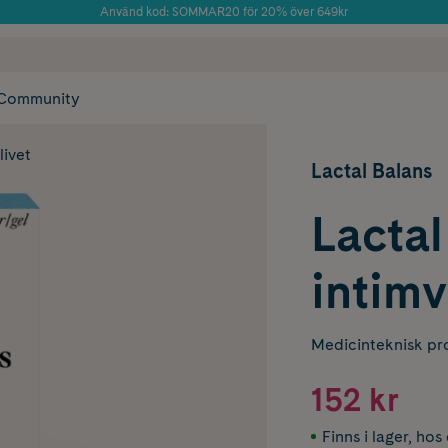
Använd kod: SOMMAR20 för 20% över 649kr
Årets Butik 2025 inom Skönhet
 frakt
✓ Rådgivning från farmaceuter & hudterapeuter
✓ Poäng på alla
Community
livet
Lactal Balans
Lactal
intimv
Medicinteknisk pr
152 kr
Finns i lager
,
hos 