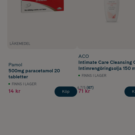
LÄKEMEDEL
ACO
Intimate Care Cleansing O
Pamol
Intimrengöringsolja 150 m
500mg paracetamol 20
FINNS I LAGER
tabletter
FINNS I LAGER
4.7/5
(67)
14 kr
71 kr
Köp
K