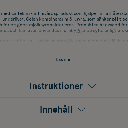
n medicinteknisk intimvårdsprodukt som hjälper till att återst
i underlivet. Gelen kombinerar mjölksyra, som sänker pH:t oc
ö för de goda mjölksyrabakterierna. Produkten är avsedd för
ginos och kan även användas i förebyggande syfte enligt bruk
ker ett förhöjt pH-värde, medan glykogen ger näring till de g
 risken för återkommande obehag och främjar en balanserad int
n noga före användning.
Läs mer
Instruktioner
Innehåll