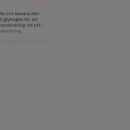
älla och bevara den
h glykogen för att
 användning vid pH-
sanvisning.
oda bakterierna. Detta
imflora.