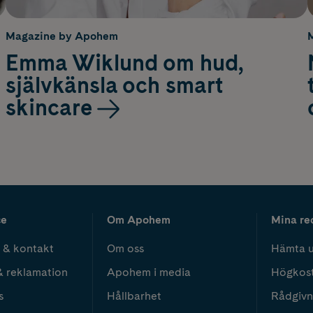
Magazine by Apohem
Emma Wiklund om hud,
självkänsla och smart
skincare
ce
Om Apohem
Mina re
 & kontakt
Om oss
Hämta u
& reklamation
Apohem i media
Högkos
s
Hållbarhet
Rådgivn