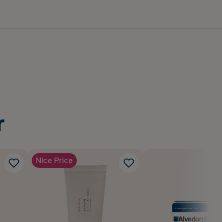
r
Nice Price