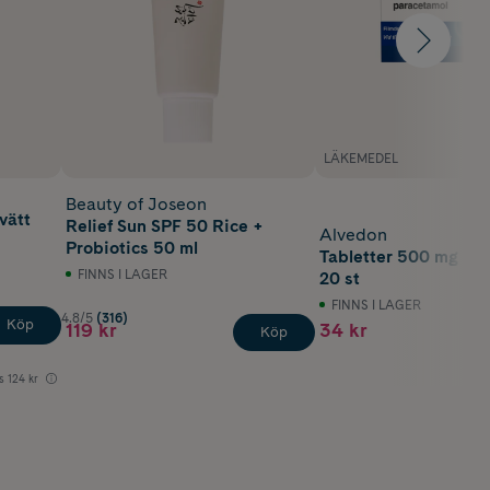
LÄKEMEDEL
Beauty of Joseon
vätt
Relief Sun SPF 50 Rice +
Alvedon
Probiotics 50 ml
Tabletter 500 mg Pa
FINNS I LAGER
20 st
FINNS I LAGER
4.8/5
(316)
Köp
119 kr
34 kr
Köp
s
124 kr