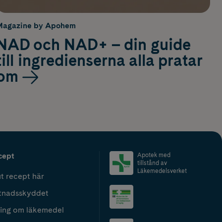
Magazine by Apohem
NAD och NAD+ – din guide
till ingredienserna alla pratar
om
cept
Apotek med
tillstånd av
Läkemedelsverket
t recept här
tnadsskyddet
ing om läkemedel