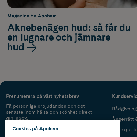
Magazine by Apohem
Aknebenägen hud: så får du
en lugnare och jämnare
hud
Prenumerera på vårt nyhetsbrev
Kundservi
Få personliga erbjudanden och det
Rådgivning
senaste inom hälsa och skönhet direkt i
din inbox.
Ångerrätt 
Cookies på Apohem
Vår experti
Fyll i mailadress
Skicka