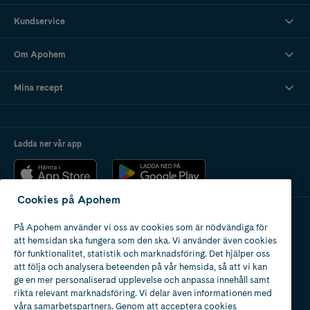
Kundservice
Om Apohem
Mina recept
Ladda ner vår app
Cookies på Apohem
På Apohem använder vi oss av cookies som är nödvändiga för
Apotek med tillstånd
att hemsidan ska fungera som den ska. Vi använder även cookies
av Läkemedelsverket
för funktionalitet, statistik och marknadsföring. Det hjälper oss
att följa och analysera beteenden på vår hemsida, så att vi kan
ge en mer personaliserad upplevelse och anpassa innehåll samt
rikta relevant marknadsföring. Vi delar även informationen med
våra samarbetspartners. Genom att acceptera cookies