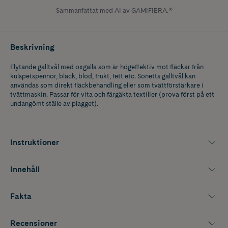
Sammanfattat med AI av GAMIFIERA.®
Beskrivning
Flytande galltvål med oxgalla som är högeffektiv mot fläckar från
kulspetspennor, bläck, blod, frukt, fett etc. Sonetts galltvål kan
användas som direkt fläckbehandling eller som tvättförstärkare i
tvättmaskin. Passar för vita och färgäkta textilier (prova först på ett
undangömt ställe av plagget).
Instruktioner
Innehåll
Fakta
Recensioner