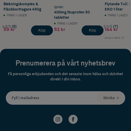
Blekningskomplex &
Flytande Tvål 
Ipren
Fläckborttagare 450g
EKO 1 liter
400mg Ibuprofen 30
FINNS I LAGER
FINNS I LAGER
tabletter
FINNS I LAGER
4.8/5
(5)
5.0/5
(7)
59 kr
52 kr
144 kr
Köp
Köp
Ord.pris
169 kr
Prenumerera på vårt nyhetsbrev
Få personliga erbjudanden och det senaste inom hälsa och skönhet
direkt i din inbox.
Fyll i mailadress
Skicka