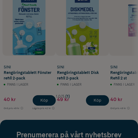
SINI
SINI
SINI
Rengöringstablett Fönster
Rengöringstablett Disk
Rengöringstab
refill 2-pack
refill 2-pack
Refill 2 st
FINNS I LAGER
FINNS I LAGER
FINNS I LAGER
1.0/5
(1)
40 kr
49 kr
40 kr
Köp
Köp
Ord.pris
49 kr
Lägsta pris
42 kr
Ord.pris
49 kr
Prenumerera på vårt nyhetsbrev