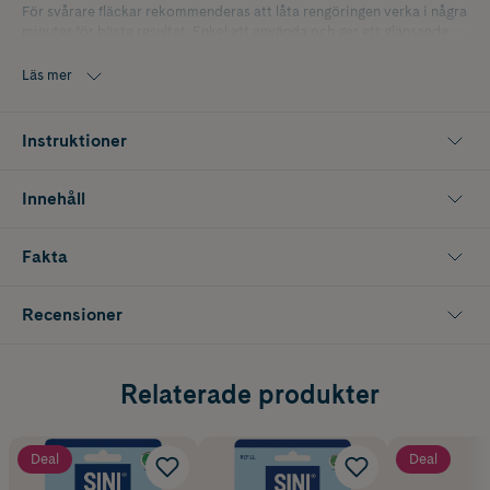
För svårare fläckar rekommenderas att låta rengöringen verka i några
minuter för bästa resultat. Enkel att använda och ger ett glänsande
rent resultat varje gång.
Läs mer
Instruktioner
Innehåll
Fakta
Recensioner
Relaterade produkter
Deal
Deal