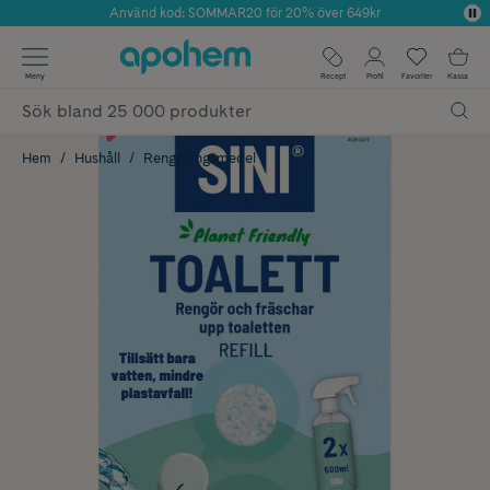
Använd kod: SOMMAR20 för 20% över 649kr
Årets Butik 2025 inom Skönhet
✓ Fri frakt
Meny
Recept
Profil
Favoriter
Kassa
✓ Rådgivning från farmaceuter & hudterapeuter
✓ Poäng på alla köp*
Hem
Hushåll
Rengöringsmedel