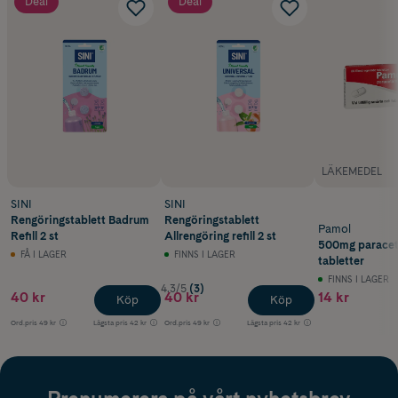
Deal
Deal
LÄKEMEDEL
SINI
SINI
Rengöringstablett Badrum
Rengöringstablett
Pamol
Refill 2 st
Allrengöring refill 2 st
500mg paracet
FÅ I LAGER
FINNS I LAGER
tabletter
FINNS I LAGER
4.3/5
(3)
40 kr
40 kr
14 kr
Köp
Köp
Ord.pris
49 kr
Lägsta pris
42 kr
Ord.pris
49 kr
Lägsta pris
42 kr