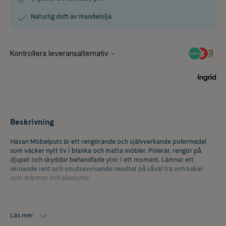
Naturlig doft av mandelolja
Beskrivning
Häxan Möbelputs är ett rengörande och självverkande polermedel
som väcker nytt liv i blanka och matta möbler. Polerar, rengör på
djupet och skyddar behandlade ytor i ett moment. Lämnar ett
skinande rent och smutsavvisande resultat på såväl trä och kakel
som marmor och plastytor.
Naturlig doft av mandelolja. Oparfymerad och utan färgämnen
Läs mer