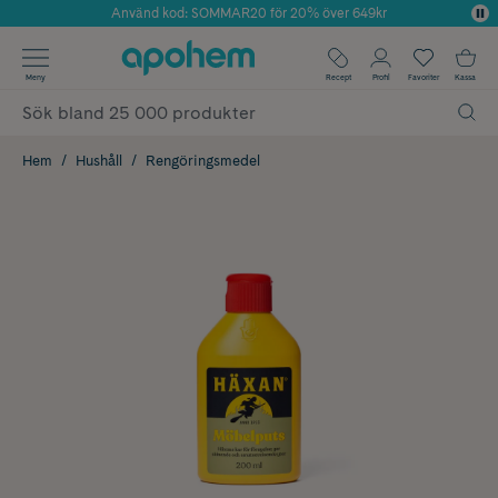
Använd kod: SOMMAR20 för 20% över 649kr
Årets Butik 2025 inom Skönhet
✓ Fri frakt
Meny
Recept
Profil
Favoriter
Kassa
✓ Rådgivning från farmaceuter & hudterapeuter
✓ Poäng på alla köp*
Hem
Hushåll
Rengöringsmedel