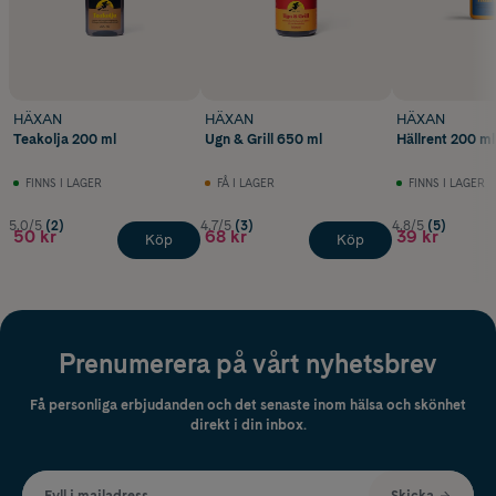
HÄXAN
HÄXAN
HÄXAN
Teakolja 200 ml
Ugn & Grill 650 ml
Hällrent 200 ml
FINNS I LAGER
FÅ I LAGER
FINNS I LAGER
5.0/5
(2)
4.7/5
(3)
4.8/5
(5)
50 kr
68 kr
39 kr
Köp
Köp
Prenumerera på vårt nyhetsbrev
Få personliga erbjudanden och det senaste inom hälsa och skönhet
direkt i din inbox.
Fyll i mailadress
Skicka