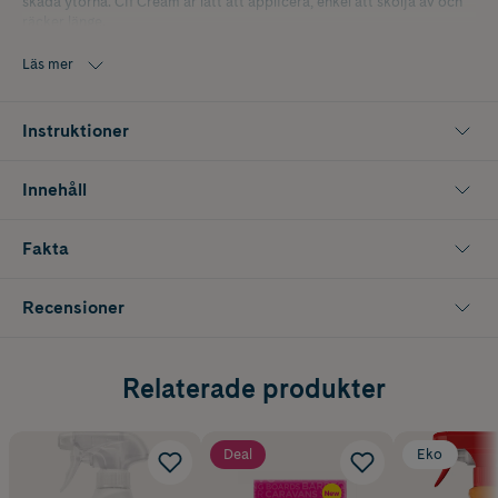
skada ytorna. Cif Cream är lätt att applicera, enkel att skölja av och
räcker länge.
Läs mer
Instruktioner
Innehåll
Fakta
Recensioner
Relaterade produkter
Deal
Eko