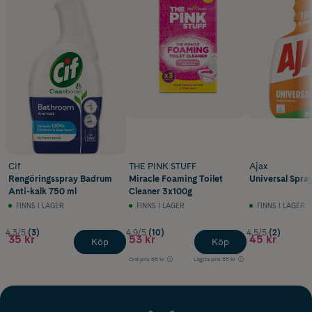
Cif
THE PINK STUFF
Ajax
Rengöringsspray Badrum
Miracle Foaming Toilet
Universal Spra
Anti-kalk 750 ml
Cleaner 3x100g
FINNS I LAGER
FINNS I LAGER
FINNS I LAGER
4.3/5
(3)
4.9/5
(10)
4.5/5
(2)
35 kr
53 kr
45 kr
Köp
Köp
Ord.pris
65 kr
Lägsta pris
55 kr