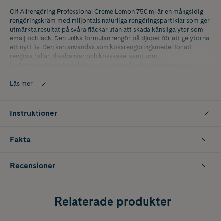
Cif Allrengöring Professional Creme Lemon 750 ml är en mångsidig
rengöringskräm med miljontals naturliga rengöringspartiklar som ger
utmärkta resultat på svåra fläckar utan att skada känsliga ytor som
emalj och lack. Den unika formulan rengör på djupet för att ge ytorna
ett nytt liv. Den kan användas som köksrengöringsmedel för att
rengöra hällar, diskbänkar och kökskakel samt som
badrumsrengöringsmedel för att rengöra badkar, diskbänkar och
badrumskakel. Lämplig för alla hårda ytor inklusive känsliga ytor som
emalj och lack. Ger ett vackert resultat när man tar itu med intorkade
Läs mer
matrester, hårt fett, tvålskum och vattenmärken.
Förpackningen innehåller 750 ml.
Instruktioner
Fakta
Recensioner
Relaterade produkter