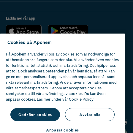
Ladda ner vår app
Cookies på Apohem
På Apohem använder vi oss av cookies som är nödvändiga för
Apotek med tillstånd
att hemsidan ska fungera som den ska. Vi använder även cookies
av Läkemedelsverket
för funktionalitet, statistik och marknadsföring. Det hjälper oss
att följa och analysera beteenden på vår hemsida, så att vi kan
ge en mer personaliserad upplevelse och anpassa innehåll samt
rikta relevant marknadsföring. Vi delar även informationen med
våra samarbetspartners. Genom att acceptera cookies
samtycker du till vår användning av cookies. Du kan även
2024
anpassa cookies. Läs mer under vår
Cookie Policy
Godkänn cookies
Avvisa alla
Anpassa cookies