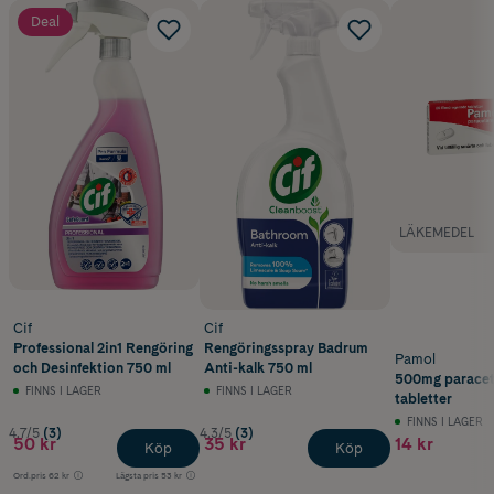
Deal
LÄKEMEDEL
Cif
Cif
Professional 2in1 Rengöring
Rengöringsspray Badrum
Pamol
och Desinfektion 750 ml
Anti-kalk 750 ml
500mg paracet
FINNS I LAGER
FINNS I LAGER
tabletter
FINNS I LAGER
4.7/5
(3)
4.3/5
(3)
50 kr
35 kr
14 kr
Köp
Köp
Ord.pris
62 kr
Lägsta pris
53 kr