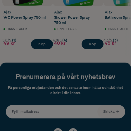
Ajax
Ajax
Ajax
WC Power Spray 750 ml
Shower Power Spray
Bathroom Spra
750 ml
FINNS I LAGER
FINNS I LAGER
FINNS I LAGER
5.0/5
(1)
4.8/5
(4)
4.3/5
(3)
49 kr
40 kr
45 kr
Köp
Köp
Prenumerera på vårt nyhetsbrev
Få personliga erbjudanden och det senaste inom hälsa och skönhet
direkt i din inbox.
Fyll i mailadress
Skicka