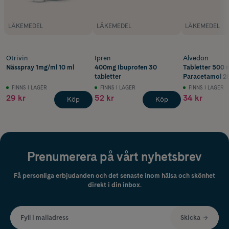
LÄKEMEDEL
LÄKEMEDEL
LÄKEMEDEL
Otrivin
Ipren
Alvedon
Nässpray 1mg/ml 10 ml
400mg Ibuprofen 30
Tabletter 500 
tabletter
Paracetamol 20
FINNS I LAGER
FINNS I LAGER
FINNS I LAGER
29 kr
52 kr
34 kr
Köp
Köp
Prenumerera på vårt nyhetsbrev
Få personliga erbjudanden och det senaste inom hälsa och skönhet
direkt i din inbox.
Fyll i mailadress
Skicka