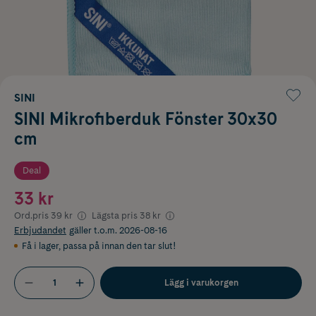
SINI
SINI Mikrofiberduk Fönster 30x30
cm
Deal
33 kr
Ord.pris
39 kr
Lägsta pris
38 kr
Erbjudandet
gäller t.o.m. 2026-08-16
Få i lager
,
passa på innan den tar slut!
Lägg i varukorgen