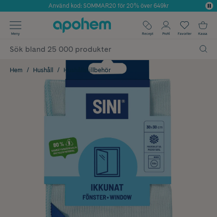
Använd kod: SOMMAR20 för 20% över 649kr
Årets Butik 2025 inom Skönhet
✓ Fri frakt
Meny
Recept
Profil
Favoriter
Kassa
✓ Rådgivning från farmaceuter & hudterapeuter
✓ Poäng på alla köp*
Hem
Hushåll
Hushållstillbehör