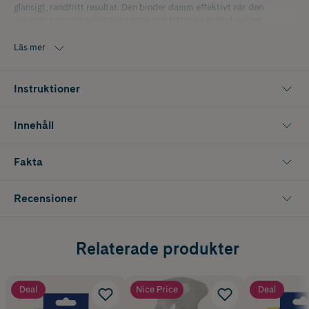
glansigt, randfritt resultat. Den binder damm effektivt när den
används torr och avlägsnar smuts och fett med endast vatten.
För enkel förvaring har duken en praktisk ögla för lufttorkning. Duken
Läs mer
är hållbar och tål dussintals tvättar i maskin vid 60°C i tvättpåse utan
användning av mjukmedel eller blekmedel.
Instruktioner
Innehåll
Fakta
Recensioner
Relaterade produkter
Deal
Nice Price
Deal