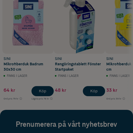
SINI
SINI
SINI
Mikrofiberduk Badrum
Rengöringstablett Fönster
Mikrofiberduk
30x30 cm
Startpaket
cm
FINNS I LAGER
FINNS I LAGER
FINNS I LAGER
64 kr
48 kr
33 kr
Köp
Köp
Ord.pris
79 kr
Lägsta pris
78 kr
Ord.pris
39 kr
Prenumerera på vårt nyhetsbrev