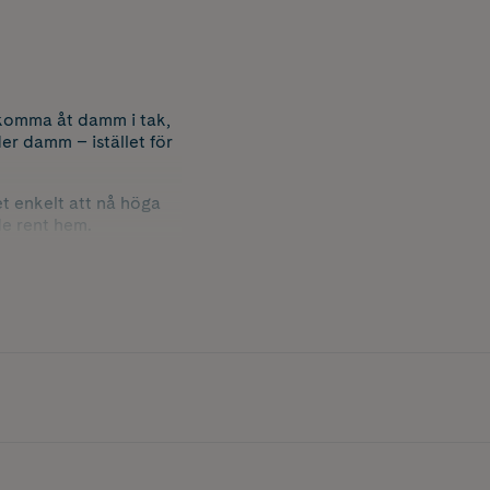
 komma åt damm i tak,
er damm – istället för
et enkelt att nå höga
de rent hem.