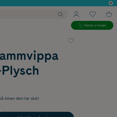
 köp*
Hämta ut recept
Dammvippa
-Plysch
å innan den tar slut!