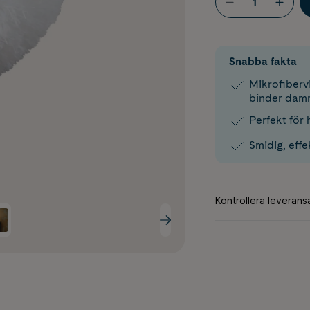
Snabba fakta
Mikrofiberv
binder dam
Perfekt för 
Smidig, eff