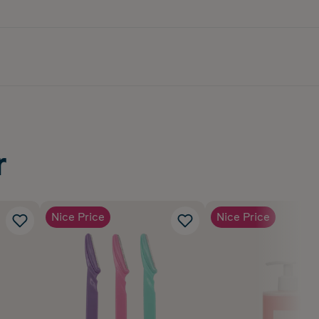
r
Nice Price
Nice Price