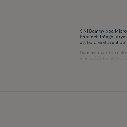
SINI Dammvippa Micro-P
hörn och trånga utrymm
att bara virvla runt det
Dammvippan kan enkelt 
eller svåråtkomliga yt