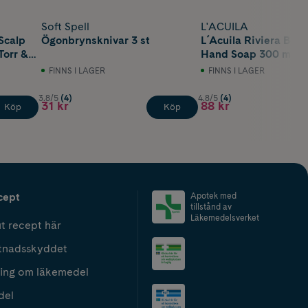
Soft Spell
L'ACUILA
Scalp
Ögonbrynsknivar 3 st
L´Acuila Riviera Bou
Torr &
Hand Soap 300 ml
 ml
FINNS I LAGER
FINNS I LAGER
3.8/5
(4)
4.8/5
(4)
31 kr
88 kr
Köp
Köp
cept
Apotek med
tillstånd av
Läkemedelsverket
t recept här
tnadsskyddet
ing om läkemedel
del