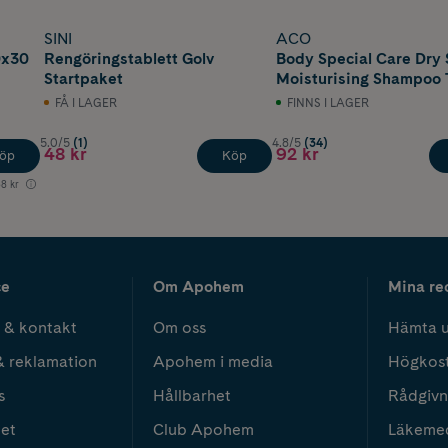
SINI
ACO
0x30
Rengöringstablett Golv
Body Special Care Dry 
Startpaket
Moisturising Shampoo 
Känslig Hårbotten 200
FÅ I LAGER
FINNS I LAGER
5.0/5
(1)
4.8/5
(34)
48 kr
92 kr
öp
Köp
8 kr
ce
Om Apohem
Mina re
 & kontakt
Om oss
Hämta u
& reklamation
Apohem i media
Högkos
s
Hållbarhet
Rådgivn
het
Club Apohem
Läkeme