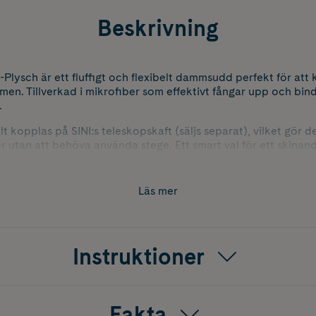
Beskrivning
lysch är ett fluffigt och flexibelt dammsudd perfekt för att
en. Tillverkad i mikrofiber som effektivt fångar upp och bind
.
kopplas på SINI:s teleskopskaft (säljs separat), vilket gör d
or utan att behöva använda stege. Ett smart val för ett skinan
Läs mer
Instruktioner
Fakta