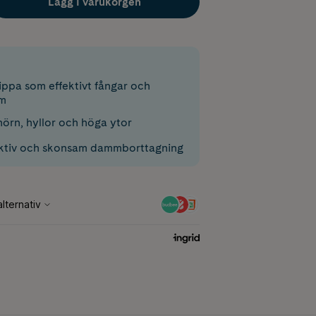
Lägg i varukorgen
ippa som effektivt fångar och
m
hörn, hyllor och höga ytor
ektiv och skonsam dammborttagning