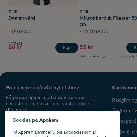
SINI
SINI
Dammsvärd
Mikrofiberduk Fönster 3
cm
FÅ I LAGER
FINNS I LAGER
4.5/5
(2)
80 kr
33 kr
Köp
K
Ord.pris
39 kr
Lägsta pris
3
Prenumerera på vårt nyhetsbrev
Kundservi
Få personliga erbjudanden och det
Rådgivning
senaste inom hälsa och skönhet direkt i
din inbox.
Ångerrätt 
Cookies på Apohem
Vår experti
Fyll i mailadress
Skicka
Tillgänglig
På Apohem använder vi oss av cookies som är