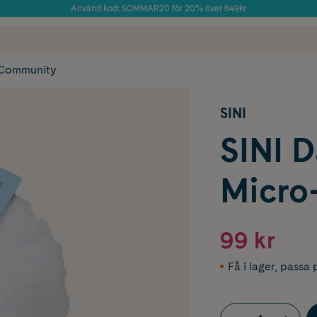
Använd kod: SOMMAR20 för 20% över 649kr
Årets Butik 2025 inom Skönhet
 frakt
✓ Rådgivning från farmaceuter & hudterapeuter
✓ Poäng på alla
Community
SINI
SINI 
Micro
99 kr
Få i lager
,
passa p