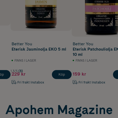
Better You
Better You
Eterisk Jasminolja EKO 5 ml
Eterisk Patchouliolja 
10 ml
FINNS I LAGER
FINNS I LAGER
1.3/5
(3)
229 kr
159 kr
öp
Köp
Fri frakt Instabox
Fri frakt Instabox
Apohem Magazine