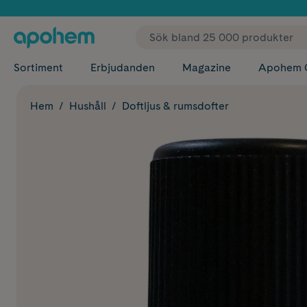
✓ Fri
Sortiment
Erbjudanden
Magazine
Apohem 
Hem
Hushåll
Doftljus & rumsdofter