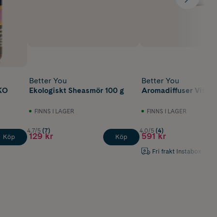
Better You
Better You
EKO
Ekologiskt Sheasmör 100 g
Aromadiffuser Vit 1 s
FINNS I LAGER
FINNS I LAGER
4.7/5
(7)
4.0/5
(4)
129 kr
591 kr
Köp
Köp
Fri frakt Instabox