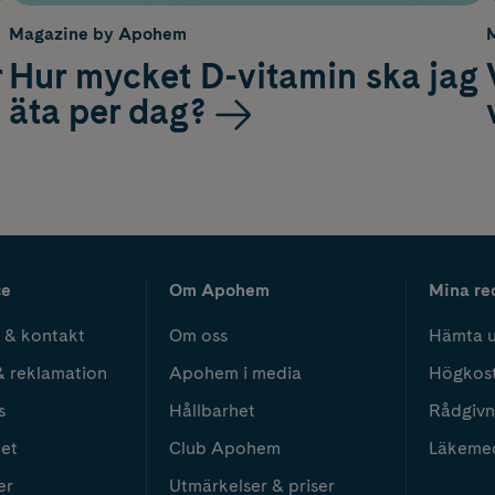
Magazine by Apohem
r
Hur mycket D-vitamin ska jag
äta per dag?
ce
Om Apohem
Mina re
 & kontakt
Om oss
Hämta u
& reklamation
Apohem i media
Högkos
s
Hållbarhet
Rådgivn
het
Club Apohem
Läkeme
er
Utmärkelser & priser