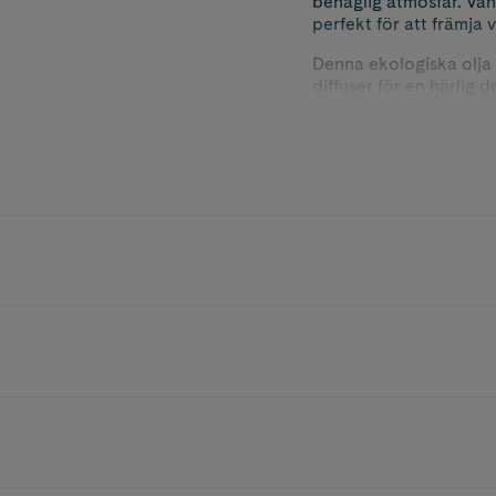
behaglig atmosfär. Van
perfekt för att främja
Denna ekologiska olja 
diffuser för en härlig
Vaniljolja är GRAS-go
och grädde. En droppe 
koncentrerad räcker de