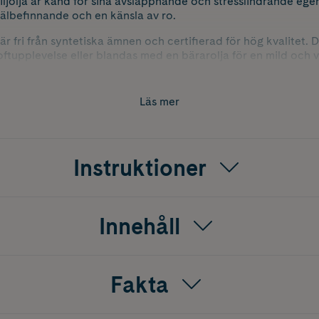
iljolja är känd för sina avslappnande och stresslindrande ege
 välbefinnande och en känsla av ro.
är fri från syntetiska ämnen och certifierad för hög kvalitet.
 doftupplevelse eller blandas med en bärarolja för en mild och
dkänd och kan användas som naturlig smaksättare i bakverk, 
i yoghurt eller chiapudding ger en smakrik frukost. Eftersom
Läs mer
t med en till tre droppar per liter vätska.
Instruktioner
Innehåll
Fakta