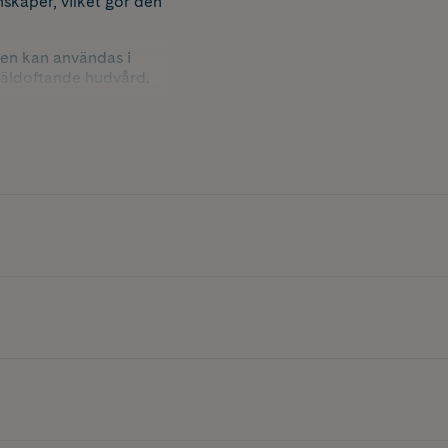
nskaper, vilket gör den
 Den kan användas i
 väldoftande hudvård.
muffins, pannkakor
 oljan är mycket