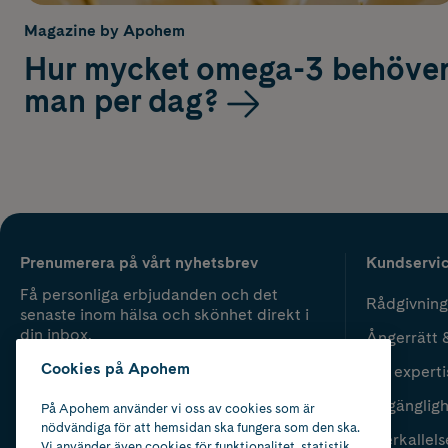
Magazine by Apohem
Hur mycket omega-3 behöve
man per dag?
Prenumerera på vårt nyhetsbrev
Kundservi
Få personliga erbjudanden och det
Rådgivning
senaste inom hälsa och skönhet direkt i
din inbox.
Ångerrätt 
Cookies på Apohem
Vår experti
Fyll i mailadress
Skicka
Tillgänglig
På Apohem använder vi oss av cookies som är
nödvändiga för att hemsidan ska fungera som den ska.
Återkallels
Vi använder även cookies för funktionalitet, statistik