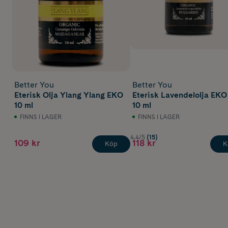
Better You
Better You
Eterisk Olja Ylang Ylang EKO
Eterisk Lavendelolja EKO
10 ml
10 ml
FINNS I LAGER
FINNS I LAGER
4.4/5
(15)
109 kr
118 kr
Köp
K