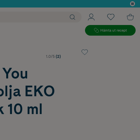
 köp*
Hämta ut recept
1.0/5
(2)
 You
olja EKO
k 10 ml