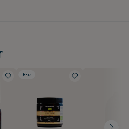
r
Eko