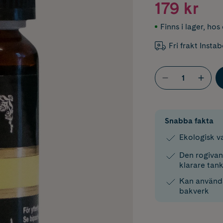
179 kr
Finns i lager
,
hos 
Fri frakt Insta
Snabba fakta
Ekologisk va
Den rogivand
klarare tan
Kan använda
bakverk