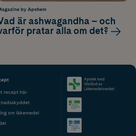
Magazine by Apohem
Vad är ashwagandha – och
varför pratar alla om det?
cept
Apotek med
tillstånd av
Läkemedelsverket
t recept här
tnadsskyddet
ing om läkemedel
del