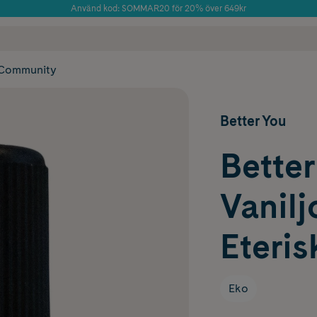
Använd kod: SOMMAR20 för 20% över 649kr
Årets Butik 2025 inom Skönhet
 frakt
✓ Rådgivning från farmaceuter & hudterapeuter
✓ Poäng på alla
Community
Better You
Better
Vanilj
Eteris
Eko