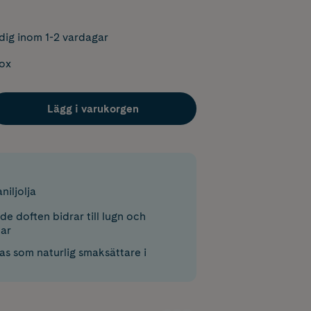
dig inom 1-2 vardagar
box
Lägg i varukorgen
niljolja
e doften bidrar till lugn och
kar
s som naturlig smaksättare i